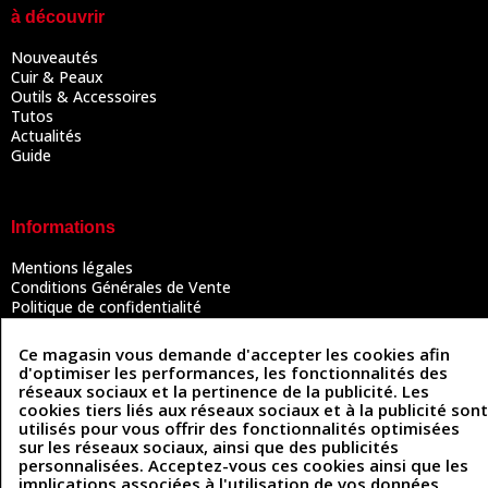
à découvrir
Nouveautés
Cuir & Peaux
Outils & Accessoires
Tutos
Actualités
Guide
Informations
Mentions légales
Conditions Générales de Vente
Politique de confidentialité
Politique des cookies
Contactez-nous
Ce magasin vous demande d'accepter les cookies afin
d'optimiser les performances, les fonctionnalités des
réseaux sociaux et la pertinence de la publicité. Les
cookies tiers liés aux réseaux sociaux et à la publicité sont
Coordonnées
utilisés pour vous offrir des fonctionnalités optimisées
sur les réseaux sociaux, ainsi que des publicités
493 Chemin de Catougnac
personnalisées. Acceptez-vous ces cookies ainsi que les
05 63 34 51 88
81300 Graulhet
implications associées à l'utilisation de vos données