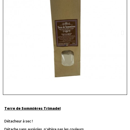
Terre de Sommières Trimadel
Détacheur à sec !
Détache sans auréoles, n'altère pas les couleurs.