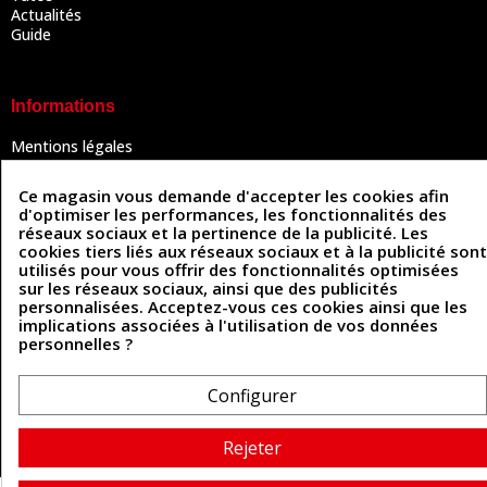
Actualités
Guide
Informations
Mentions légales
Conditions Générales de Vente
Politique de confidentialité
Ce magasin vous demande d'accepter les cookies afin
Politique des cookies
d'optimiser les performances, les fonctionnalités des
Contactez-nous
réseaux sociaux et la pertinence de la publicité. Les
cookies tiers liés aux réseaux sociaux et à la publicité sont
utilisés pour vous offrir des fonctionnalités optimisées
sur les réseaux sociaux, ainsi que des publicités
Coordonnées
personnalisées. Acceptez-vous ces cookies ainsi que les
implications associées à l'utilisation de vos données
493 Chemin de Catougnac
personnelles ?
05 63 34 51 88
81300 Graulhet
contact@cuirenstock.com
Configurer
Rejeter
Cuirenstock © 2026 - Une création Quatrys 💙