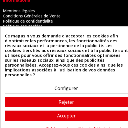
Informations
Mentions légales
Conditions Générales de Vente
Politique de confidentialité
Politique des cookies
Contactez-nous
Ce magasin vous demande d'accepter les cookies afin
d'optimiser les performances, les fonctionnalités des
réseaux sociaux et la pertinence de la publicité. Les
cookies tiers liés aux réseaux sociaux et à la publicité sont
Coordonnées
utilisés pour vous offrir des fonctionnalités optimisées
sur les réseaux sociaux, ainsi que des publicités
493 Chemin de Catougnac
05 63 34 51 88
personnalisées. Acceptez-vous ces cookies ainsi que les
81300 Graulhet
implications associées à l'utilisation de vos données
contact@cuirenstock.com
personnelles ?
Configurer
Cuirenstock © 2026 - Une création Quatrys 💙
Rejeter
Accepter