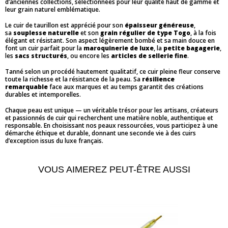
d’anciennes collections, sélectionnées pour leur qualité haut de gamme et
leur grain naturel emblématique.
Le cuir de taurillon est apprécié pour son
épaisseur généreuse
,
sa
souplesse naturelle
et son
grain régulier de type Togo
, à la fois
élégant et résistant. Son aspect légèrement bombé et sa main douce en
font un cuir parfait pour la
maroquinerie de luxe
, la
petite bagagerie
,
les
sacs structurés
, ou encore les
articles de sellerie fine
.
Tanné selon un procédé hautement qualitatif, ce cuir pleine fleur conserve
toute la richesse et la résistance de la peau. Sa
résilience
remarquable
face aux marques et au temps garantit des créations
durables et intemporelles.
Chaque peau est unique — un véritable trésor pour les artisans, créateurs
et passionnés de cuir qui recherchent une matière noble, authentique et
responsable. En choisissant nos peaux ressourcées, vous participez à une
démarche éthique et durable, donnant une seconde vie à des cuirs
d’exception issus du luxe français.
VOUS AIMEREZ PEUT-ÊTRE AUSSI