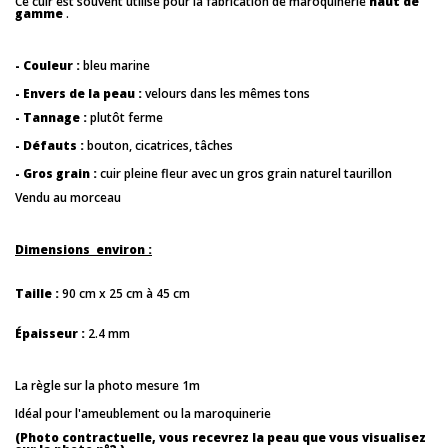
Ce cuir est souvent utilisé pour la fabrication de maroquinerie
haut de
gamme
.
- Couleur :
bleu marine
- Envers de la peau :
velours dans les mêmes tons
- Tannage :
plutôt ferme
- Défauts :
bouton, cicatrices, tâches
- Gros grain :
cuir pleine fleur avec un gros grain naturel taurillon
Vendu au morceau
Dimensions environ :
Taille :
90 cm x 25 cm à 45 cm
Épaisseur :
2.4 mm
La règle sur la photo mesure 1m
Idéal pour l'ameublement ou la maroquinerie
(Photo contractuelle, vous recevrez la peau que vous visualisez