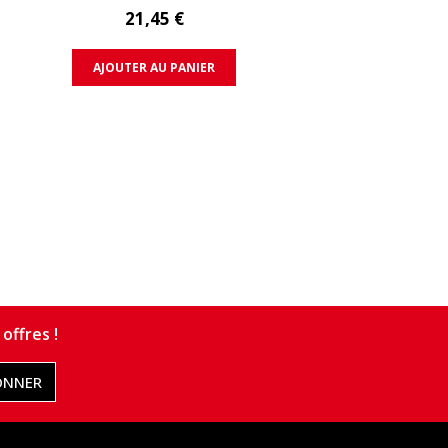
21,45 €
AJOUTER AU PANIER
offres !
ONNER