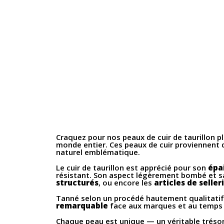
Craquez pour nos peaux de cuir de taurillon p
monde entier. Ces peaux de cuir proviennent d
naturel emblématique.
Le cuir de taurillon est apprécié pour son
épa
résistant. Son aspect légèrement bombé et sa
structurés
, ou encore les
articles de seller
Tanné selon un procédé hautement qualitatif, c
remarquable
face aux marques et au temps g
Chaque peau est unique — un véritable trésor 