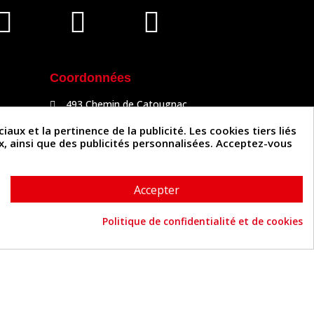
Coordonnées
493 Chemin de Catougnac
81300 Graulhet
05 63 34 51 88
x et la pertinence de la publicité. Les cookies tiers liés
contact@cuirenstock.com
ux, ainsi que des publicités personnalisées. Acceptez-vous
Accepter
Politique de confidentialité et de cookies
Cuirenstock © 2026 - Une création Quatrys 💙
Consentement aux cookies