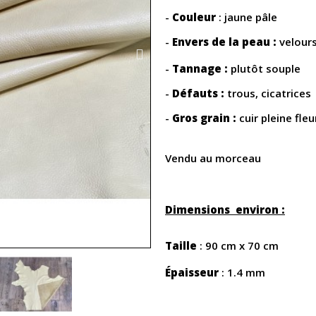
-
Couleur
: jaune pâle
-
Envers de la peau :
velour
-
Tannage :
plutôt souple
-
Défauts :
trous, cicatrices
-
Gros grain :
cuir pleine fleu
Vendu au morceau
Dimensions environ :
Taille
: 90 cm x 70 cm
Épaisseur
: 1.4 mm