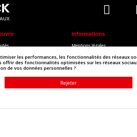
ouvrir
Informations
utés
Mentions légales
Peaux
Conditions Générales de Vente
& Accessoires
Politique de confidentialité
iser les performances, les fonctionnalités des réseaux sociau
Politique des cookies
us offrir des fonctionnalités optimisées sur les réseaux socia
tés
Contactez-nous
ation de vos données personnelles ?
Rejeter