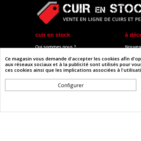
cuir en stock
à déc
Qui sommes nous ?
Nouvea
Programme de fidélité
Cuir & 
Paiement sécurisé
Outils 
Ce magasin vous demande d'accepter les cookies afin d'optim
Un problème de connexion ?
Tutos
aux réseaux sociaux et à la publicité sont utilisés pour vo
Frais de livraison
Actuali
ces cookies ainsi que les implications associées à l'utilis
Nos partenaires
Guide
Formulaire de rétractation
Configurer