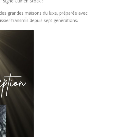
 signé Cuir en Stock :
RE LA SUITE
LIRE LA SUITE
s des grandes maisons du luxe, préparée avec
égissier transmis depuis sept générations.