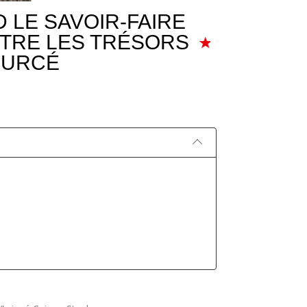
 LE SAVOIR-FAIRE
TRE LES TRÉSORS
OURCÉ
 : FABRIQUER UN
TUTO : COMMENT
 EN CUIR POUR
FABRIQUER UN PORTE-
EAU FIXE - LES
CARTES EN CUIR AVEC CUIR
EAUX DE TOINE
EN STOCK
nez à fabriquer un étui
Vous souhaitez approfondir
couteau en cuir de vache
vos connaissances dans le
ge végétal et cuir de
travail du cuir ou tout
de Mer avec Antoine
simplement apprendre à
...
fabriquer un...