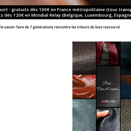
 port : gratuits dès 100€ en France métropolitaine (tous trans
uits dès 120€ en Mondial Relay (Belgique, Luxembourg, Espagne
 le savoir-faire de 7 générations rencontre les trésors du luxe ressourcé