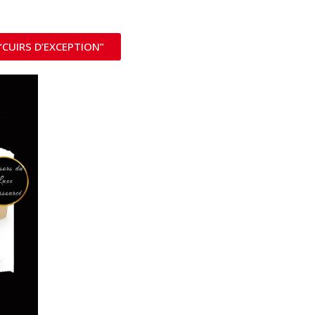
“CUIRS D’EXCEPTION”