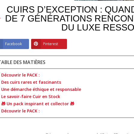
CUIRS D’EXCEPTION : QUAND
DE 7 GÉNÉRATIONS RENCON
DU LUXE RESS
Facebook
Pinterest
TABLE DES MATIÈRES
ABRIQUER UNE
GUIDE - TRAVAIL &
TUTO
 EN CUIR SANS
FINITIONS DES TRANCHES
ÉTUI
. Découvrir le PACK :
 (PATRON
DU CUIR À FROID
COUT
. Des cuirs rares et fascinants
COUT
Apprenez à réaliser des
. Une démarche éthique et responsable
facilement une
Appre
finitions professionnelles et
. Le savoir-faire Cuir en Stock
ochette en cuir
pour 
adaptées à votre projet avec
. 🎁 Un pack inspirant et collector 🎁
re grâce à notre
tanna
notre guide spécial "Travail
. Découvrir le PACK :
atuit. Téléchargez
Loup 
des...
Paulin
LIRE LA SUITE