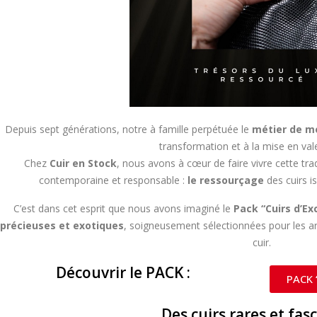
Depuis sept générations, notre à famille perpétuée le
métier de m
transformation et à la mise en vale
Chez
Cuir en Stock
, nous avons à cœur de faire vivre cette tr
contemporaine et responsable :
le ressourçage
des cuirs i
C’est dans cet esprit que nous avons imaginé le
Pack “Cuirs d’Ex
précieuses et exotiques
, soigneusement sélectionnées pour les ar
cuir.
Découvrir le PACK :
PACK 
Des cuirs rares et fas