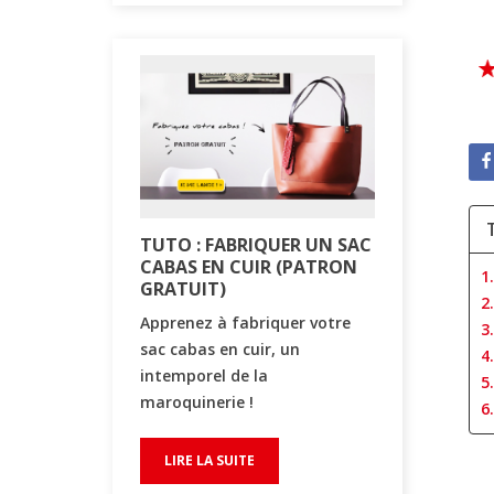
TUTO : FABRIQUER UN SAC
TUTO : F
CABAS EN CUIR (PATRON
POCHETTE
1
GRATUIT)
COUTURE
2
INCLUS)
Apprenez à fabriquer votre
3
Fabriquez 
sac cabas en cuir, un
4
élégante p
intemporel de la
5
sans coutu
maroquinerie !
6
tutoriel gr
le patron...
LIRE LA SUITE