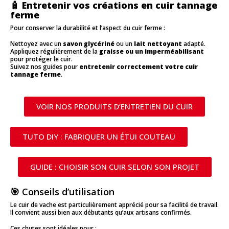
🧴
Entretenir vos créations en cuir tannage
ferme
Pour conserver la durabilité et l’aspect du cuir ferme :
Nettoyez avec un
savon glycériné
ou un
lait nettoyant
adapté.
Appliquez régulièrement de la
graisse ou un imperméabilisant
pour protéger le cuir.
Suivez nos guides pour
entretenir correctement votre cuir
tannage ferme
.
VOIR NOS PRODUITS D’ENTRETIEN DU CUIR
TUTO DIY : FABRIQUER UN ÉTUI COUTEAU
GUIDE : CHOISIR SON CUIR SELON SON PROJET
🎯 Conseils d’utilisation
Le cuir de vache est particulièrement apprécié pour sa facilité de travail.
Il convient aussi bien aux débutants qu’aux artisans confirmés.
Ces chutes sont idéales pour :