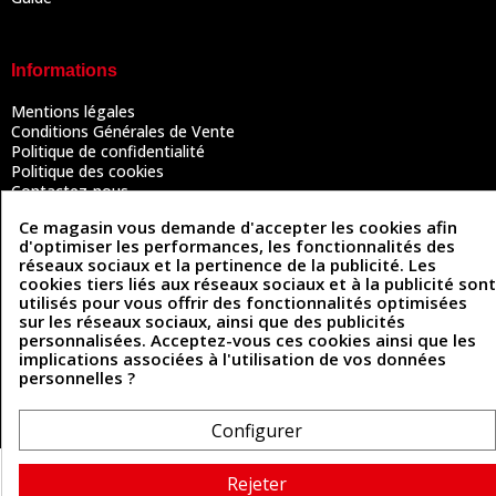
Informations
Mentions légales
Conditions Générales de Vente
Politique de confidentialité
Politique des cookies
Contactez-nous
Ce magasin vous demande d'accepter les cookies afin
d'optimiser les performances, les fonctionnalités des
réseaux sociaux et la pertinence de la publicité. Les
Coordonnées
cookies tiers liés aux réseaux sociaux et à la publicité sont
utilisés pour vous offrir des fonctionnalités optimisées
493 Chemin de Catougnac
05 63 34 51 88
sur les réseaux sociaux, ainsi que des publicités
81300 Graulhet
personnalisées. Acceptez-vous ces cookies ainsi que les
contact@cuirenstock.com
implications associées à l'utilisation de vos données
personnelles ?
Configurer
Cuirenstock © 2026 - Une création Quatrys 💙
Rejeter