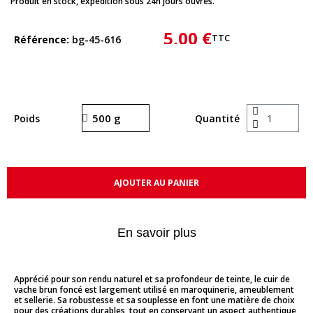
Produit en stock, expédition sous 24h jours ouvrés.
5,00 €
TTC
Référence
bg-45-616
Poids
Quantité
AJOUTER AU PANIER
En savoir plus
Apprécié pour son rendu naturel et sa profondeur de teinte, le cuir de
vache brun foncé est largement utilisé en maroquinerie, ameublement
et sellerie. Sa robustesse et sa souplesse en font une matière de choix
pour des créations durables, tout en conservant un aspect authentique