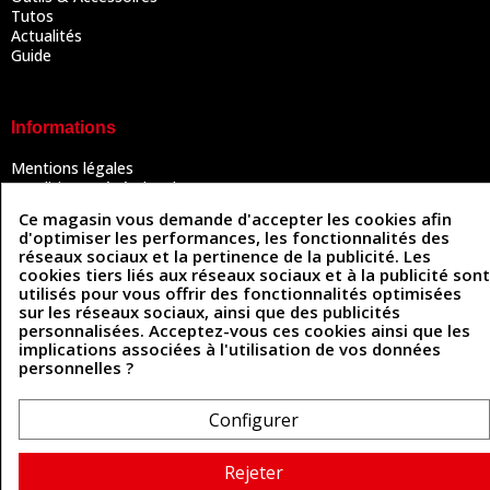
Tutos
Actualités
Guide
Informations
Mentions légales
Conditions Générales de Vente
Politique de confidentialité
Ce magasin vous demande d'accepter les cookies afin
Politique des cookies
d'optimiser les performances, les fonctionnalités des
Contactez-nous
réseaux sociaux et la pertinence de la publicité. Les
cookies tiers liés aux réseaux sociaux et à la publicité sont
utilisés pour vous offrir des fonctionnalités optimisées
sur les réseaux sociaux, ainsi que des publicités
Coordonnées
personnalisées. Acceptez-vous ces cookies ainsi que les
implications associées à l'utilisation de vos données
493 Chemin de Catougnac
personnelles ?
05 63 34 51 88
81300 Graulhet
contact@cuirenstock.com
Configurer
Rejeter
Cuirenstock © 2026 - Une création Quatrys 💙