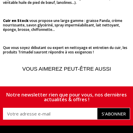
véritable huile de pied de bœuf, lanolines...).
Cuir en Stock
vous propose une large gamme : graisse Panda, crème
nourrissante, savon glycériné, spray imperméabilisant, lait nettoyant,
éponge, brosse, chiffonnette...
Que vous soyez débutant ou expert en nettoyage et entretien du cuir, les
produits Trimadel sauront répondre à vos exigences !
VOUS AIMEREZ PEUT-ÊTRE AUSSI
Notre newsletter rien que pour vous, nos dernières
actualités & offres !
S’ABONNER