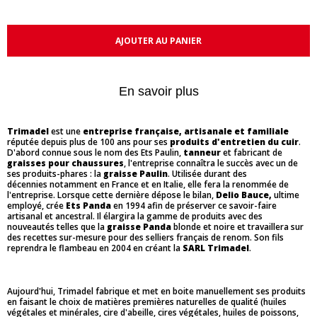
AJOUTER AU PANIER
En savoir plus
Trimadel
est une
entreprise française, artisanale et familiale
réputée depuis plus de 100 ans pour ses
produits d'entretien du cuir
.
D'abord connue sous le nom des Ets Paulin,
tanneur
et fabricant de
graisses pour chaussures
, l'entreprise connaîtra le succès avec un de
ses produits-phares : la
graisse Paulin
. Utilisée durant des
décennies notamment en France et en Italie, elle fera la renommée de
l'entreprise. Lorsque cette dernière dépose le bilan,
Delio Bauce,
ultime
employé, crée
Ets Panda
en 1994 afin de préserver ce savoir-faire
artisanal et ancestral. Il élargira la gamme de produits avec des
nouveautés telles que la
graisse Panda
blonde et noire et travaillera sur
des recettes sur-mesure pour des selliers français de renom. Son fils
reprendra le flambeau en 2004 en créant la
SARL Trimadel
.
Aujourd'hui, Trimadel fabrique et met en boite manuellement ses produits
en faisant le choix de matières premières naturelles de qualité (huiles
végétales et minérales, cire d'abeille, cires végétales, huiles de poissons,