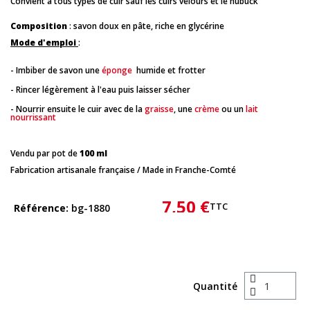
Convient à tous types de cuir sauf les cuirs velours et le nubuck
Composition
: savon doux en pâte, riche en glycérine
Mode d'emploi
:
- Imbiber de savon une
éponge
humide et frotter
- Rincer légèrement à l'eau puis laisser sécher
- Nourrir ensuite le cuir avec de la
graisse
, une
crème
ou un
lait
nourrissant
Vendu par pot de
100 ml
Fabrication artisanale française / Made in Franche-Comté
7,50 €
TTC
Référence
bg-1880
Quantité