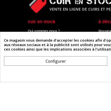
cuir en stock
à déc
Qui sommes nous ?
Nouvea
Programme de fidélité
Cuir & 
Paiement sécurisé
Outils 
Ce magasin vous demande d'accepter les cookies afin d'optim
Un problème de connexion ?
Tutos
aux réseaux sociaux et à la publicité sont utilisés pour vo
Frais de livraison
Actuali
ces cookies ainsi que les implications associées à l'utilis
Nos partenaires
Guide
Formulaire de rétractation
Configurer