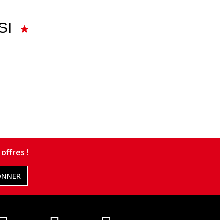
SI
offres !
ONNER