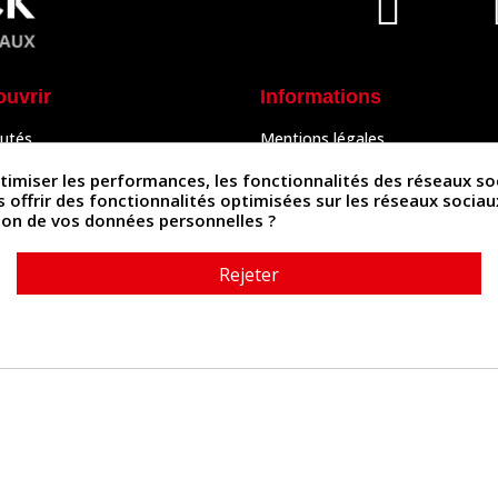
ouvrir
Informations
utés
Mentions légales
Peaux
Conditions Générales de Vente
& Accessoires
Politique de confidentialité
iser les performances, les fonctionnalités des réseaux sociau
Politique des cookies
us offrir des fonctionnalités optimisées sur les réseaux socia
tés
Contactez-nous
ation de vos données personnelles ?
Rejeter