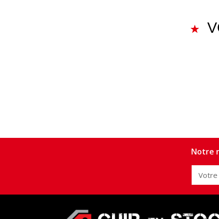
V
Notre n