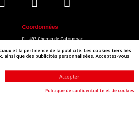
Coordonnées
493 Chemin de Catougnac
81300 Graulhet
05 63 34 51 88
x et la pertinence de la publicité. Les cookies tiers liés
contact@cuirenstock.com
ux, ainsi que des publicités personnalisées. Acceptez-vous
Accepter
Politique de confidentialité et de cookies
Cuirenstock © 2026 - Une création Quatrys 💙
Consentement aux cookies