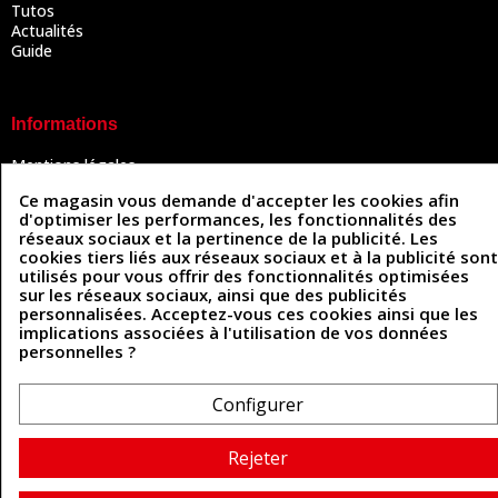
Tutos
Actualités
Guide
Informations
Mentions légales
Conditions Générales de Vente
Ce magasin vous demande d'accepter les cookies afin
Politique de confidentialité
d'optimiser les performances, les fonctionnalités des
Politique des cookies
réseaux sociaux et la pertinence de la publicité. Les
Contactez-nous
cookies tiers liés aux réseaux sociaux et à la publicité sont
utilisés pour vous offrir des fonctionnalités optimisées
sur les réseaux sociaux, ainsi que des publicités
personnalisées. Acceptez-vous ces cookies ainsi que les
Coordonnées
implications associées à l'utilisation de vos données
personnelles ?
493 Chemin de Catougnac
05 63 34 51 88
81300 Graulhet
contact@cuirenstock.com
Configurer
Rejeter
Cuirenstock © 2026 - Une création Quatrys 💙