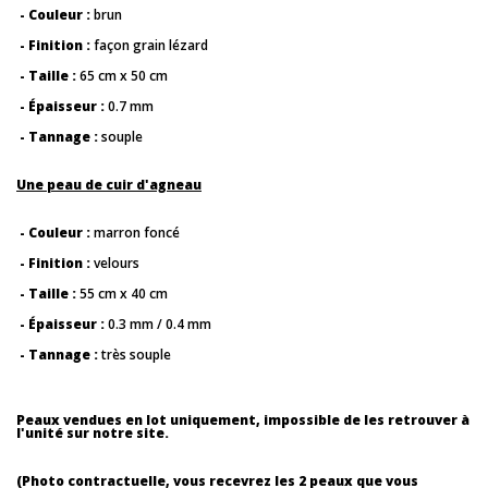
- Couleur :
brun
- Finition :
façon grain lézard
- Taille :
65 cm x 50 cm
- Épaisseur :
0.7 mm
- Tannage :
souple
Une peau de cuir d'agneau
- Couleur :
marron foncé
- Finition :
velours
- Taille :
55 cm x 40 cm
- Épaisseur :
0.3 mm / 0.4 mm
- Tannage :
très souple
Peaux vendues en lot uniquement, impossible de les retrouver à
l'unité sur notre site.
(Photo contractuelle, vous recevrez les 2 peaux que vous