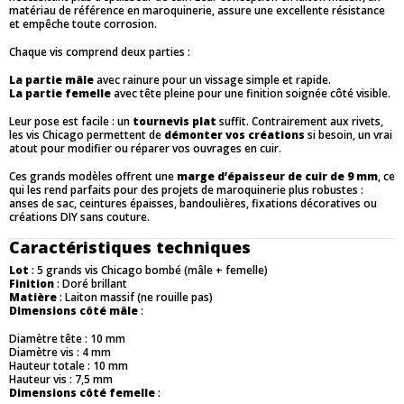
matériau de référence en maroquinerie, assure une excellente résistance
et empêche toute corrosion.
Chaque vis comprend deux parties :
La partie mâle
avec rainure pour un vissage simple et rapide.
La partie femelle
avec tête pleine pour une finition soignée côté visible.
Leur pose est facile : un
tournevis plat
suffit. Contrairement aux rivets,
les vis Chicago permettent de
démonter vos créations
si besoin, un vrai
atout pour modifier ou réparer vos ouvrages en cuir.
Ces grands modèles offrent une
marge d’épaisseur de cuir de 9 mm
, ce
qui les rend parfaits pour des projets de maroquinerie plus robustes :
anses de sac, ceintures épaisses, bandoulières, fixations décoratives ou
créations DIY sans couture.
Caractéristiques techniques
Lot
: 5 grands vis Chicago bombé (mâle + femelle)
Finition
: Doré brillant
Matière
: Laiton massif (ne rouille pas)
Dimensions côté mâle
:
Diamètre tête : 10 mm
Diamètre vis : 4 mm
Hauteur totale : 10 mm
Hauteur vis : 7,5 mm
Dimensions côté femelle
: