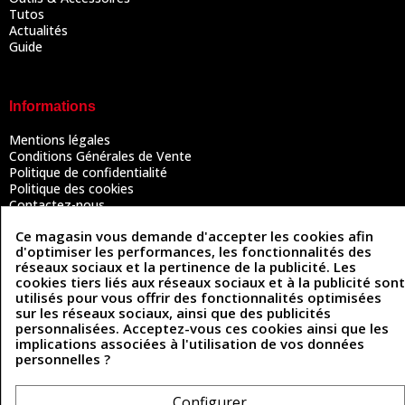
Tutos
Actualités
Guide
Informations
Mentions légales
Conditions Générales de Vente
Politique de confidentialité
Politique des cookies
Contactez-nous
Ce magasin vous demande d'accepter les cookies afin
d'optimiser les performances, les fonctionnalités des
Coordonnées
réseaux sociaux et la pertinence de la publicité. Les
cookies tiers liés aux réseaux sociaux et à la publicité sont
utilisés pour vous offrir des fonctionnalités optimisées
493 Chemin de Catougnac
05 63 34 51 88
sur les réseaux sociaux, ainsi que des publicités
81300 Graulhet
personnalisées. Acceptez-vous ces cookies ainsi que les
contact@cuirenstock.com
implications associées à l'utilisation de vos données
personnelles ?
Cuirenstock © 2026 - Une création Quatrys 💙
Configurer