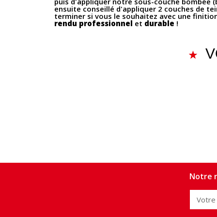
puis d'appliquer notre sous-couche bombée (bas
ensuite conseillé d'appliquer 2 couches de te
terminer si vous le souhaitez avec une finitio
rendu professionnel
et
durable
!
V
Notre n