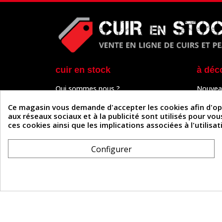
cuir en stock
à déc
Qui sommes nous ?
Nouvea
Programme de fidélité
Cuir & 
Paiement sécurisé
Outils 
Ce magasin vous demande d'accepter les cookies afin d'optim
Un problème de connexion ?
Tutos
aux réseaux sociaux et à la publicité sont utilisés pour vo
Frais de livraison
Actuali
ces cookies ainsi que les implications associées à l'utilis
Nos partenaires
Guide
Formulaire de rétractation
Configurer