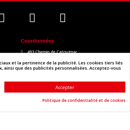
Coordonnées
493 Chemin de Catougnac
81300 Graulhet
05 63 34 51 88
x et la pertinence de la publicité. Les cookies tiers liés
contact@cuirenstock.com
ux, ainsi que des publicités personnalisées. Acceptez-vous
Accepter
Politique de confidentialité et de cookies
Cuirenstock © 2026 - Une création Quatrys 💙
Consentement aux cookies