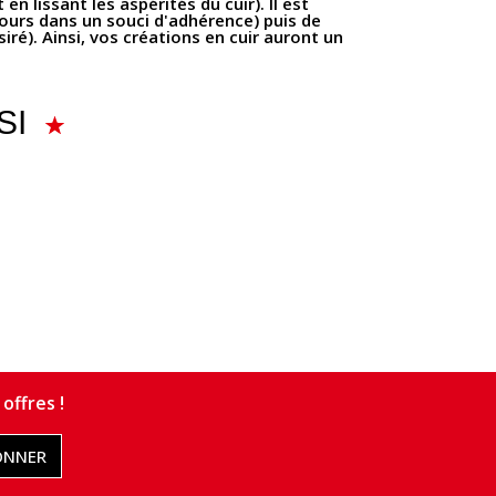
 lissant les aspérités du cuir). Il est
ours dans un souci d'adhérence) puis de
iré). Ainsi, vos créations en cuir auront un
SI
offres !
ONNER