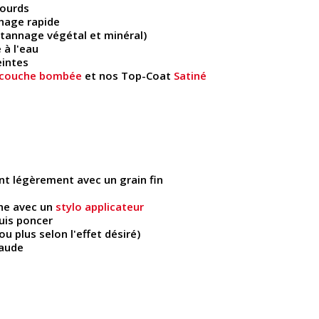
lourds
hage rapide
(tannage végétal et minéral)
 à l'eau
eintes
-couche bombée
et nos Top-Coat
Satiné
nt légèrement avec un grain fin
he avec un
stylo applicateur
uis poncer
 plus selon l'effet désiré)
haude