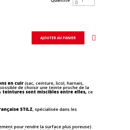
Quantité
AJOUTER AU PANIER
ons en cuir
(sac, ceinture, licol, harnais,
t possible de choisir une teinte proche de la
os
teintures sont miscibles entre elles,
ce
rançaise STILZ
, spécialisée dans les
rement pour rendre la surface plus poreuse)