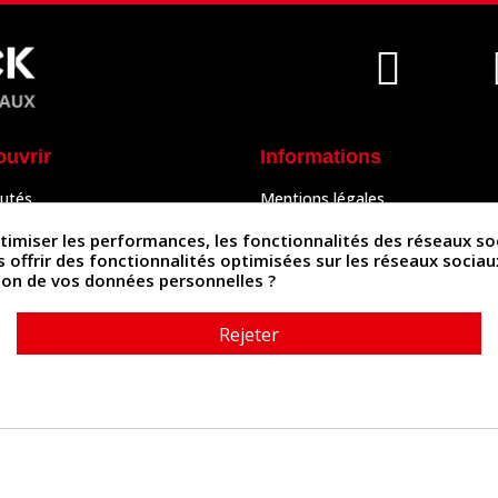
ouvrir
Informations
utés
Mentions légales
Peaux
Conditions Générales de Vente
& Accessoires
Politique de confidentialité
iser les performances, les fonctionnalités des réseaux sociau
Politique des cookies
us offrir des fonctionnalités optimisées sur les réseaux socia
tés
Contactez-nous
ation de vos données personnelles ?
Rejeter