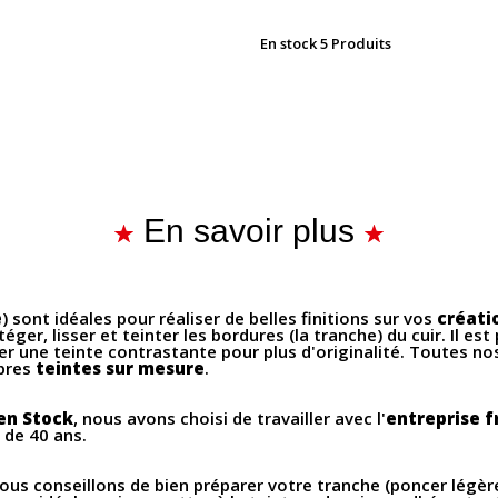
En stock
5 Produits
En savoir plus
e
) sont idéales pour réaliser de belles finitions sur vos
créati
éger, lisser et teinter les bordures (la tranche) du cuir. Il es
uer une teinte contrastante pour plus d'originalité. Toutes n
opres
teintes sur mesure
.
 en Stock
, nous avons choisi de travailler avec l'
entreprise f
 de 40 ans.
 vous conseillons de bien préparer votre tranche (poncer légè