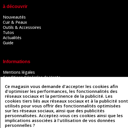
à découvrir
Nouveautés
Cuir & Peaux
Outils & Accessoires
Tutos
Actualités
Guide
Informations
Mentions légales
Conditions Générales de Vente
Politique de confidentialité
Ce magasin vous demande d'accepter les cookies afin
Politique des cookies
d'optimiser les performances, les fonctionnalités des
Contactez-nous
réseaux sociaux et la pertinence de la publicité. Les
cookies tiers liés aux réseaux sociaux et à la publicité sont
utilisés pour vous offrir des fonctionnalités optimisées
sur les réseaux sociaux, ainsi que des publicités
Coordonnées
personnalisées. Acceptez-vous ces cookies ainsi que les
implications associées à l'utilisation de vos données
493 Chemin de Catougnac
05 63 34 51 88
personnelles ?
81300 Graulhet