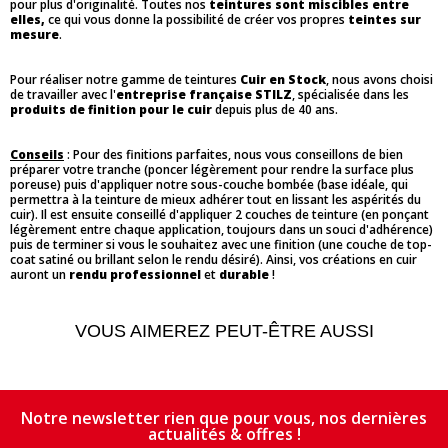
pour plus d'originalité. Toutes nos
teintures sont miscibles entre
elles,
ce qui vous donne la possibilité de créer vos propres
teintes sur
mesure
.
Pour réaliser notre gamme de teintures
Cuir en Stock
, nous avons choisi
de travailler avec l'
entreprise française STILZ
, spécialisée dans les
produits de finition pour le cuir
depuis plus de 40 ans.
Conseils
: Pour des finitions parfaites, nous vous conseillons de bien
préparer votre tranche (poncer légèrement pour rendre la surface plus
poreuse) puis d'appliquer notre sous-couche bombée (base idéale, qui
permettra à la teinture de mieux adhérer tout en lissant les aspérités du
cuir). Il est ensuite conseillé d'appliquer 2 couches de teinture (en ponçant
légèrement entre chaque application, toujours dans un souci d'adhérence)
puis de terminer si vous le souhaitez avec une finition (une couche de top-
coat satiné ou brillant selon le rendu désiré). Ainsi, vos créations en cuir
auront un
rendu professionnel
et
durable
!
VOUS AIMEREZ PEUT-ÊTRE AUSSI
Notre newsletter rien que pour vous, nos dernières
actualités & offres !