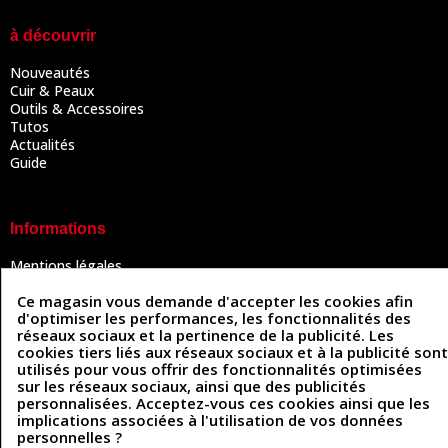
à découvrir
Nouveautés
Cuir & Peaux
Outils & Accessoires
Tutos
Actualités
Guide
Informations
Mentions légales
Conditions Générales de Vente
Ce magasin vous demande d'accepter les cookies afin
Politique de confidentialité
d'optimiser les performances, les fonctionnalités des
Politique des cookies
réseaux sociaux et la pertinence de la publicité. Les
Contactez-nous
cookies tiers liés aux réseaux sociaux et à la publicité sont
utilisés pour vous offrir des fonctionnalités optimisées
sur les réseaux sociaux, ainsi que des publicités
personnalisées. Acceptez-vous ces cookies ainsi que les
Coordonnées
implications associées à l'utilisation de vos données
personnelles ?
493 Chemin de Catougnac