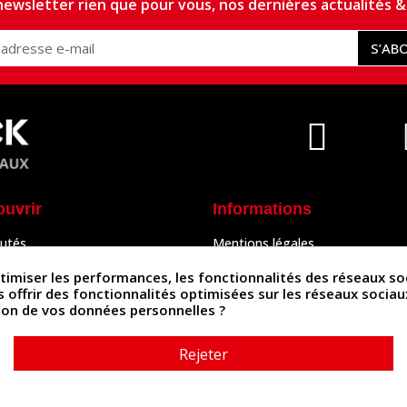
ewsletter rien que pour vous, nos dernières actualités & 
S’AB
ouvrir
Informations
utés
Mentions légales
Peaux
Conditions Générales de Vente
& Accessoires
Politique de confidentialité
iser les performances, les fonctionnalités des réseaux sociau
Politique des cookies
us offrir des fonctionnalités optimisées sur les réseaux socia
tés
Contactez-nous
ation de vos données personnelles ?
Rejeter