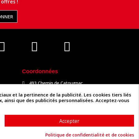
offres !
ONNER
Coordonnées
493 Chemin de Catougnac
81300 Graulhet
05 63 34 51 88
x et la pertinence de la publicité. Les cookies tiers liés
contact@cuirenstock.com
ux, ainsi que des publicités personnalisées. Acceptez-vous
Accepter
Politique de confidentialité et de cookies