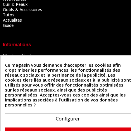
Cuir & Peaux
Outils & Accessoires
Tutos
Actualités
Guide
Informations
Mentions légales
Conditions Générales de Vente
Ce magasin vous demande d'accepter les cookies afin
Politique de confidentialité
d'optimiser les performances, les fonctionnalités des
Politique des cookies
réseaux sociaux et la pertinence de la publicité. Les
Contactez-nous
cookies tiers liés aux réseaux sociaux et à la publicité sont
utilisés pour vous offrir des fonctionnalités optimisées
sur les réseaux sociaux, ainsi que des publicités
personnalisées. Acceptez-vous ces cookies ainsi que les
Coordonnées
implications associées à l'utilisation de vos données
personnelles ?
493 Chemin de Catougnac
05 63 34 51 88
81300 Graulhet
contact@cuirenstock.com
Configurer