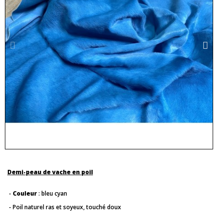
Demi-peau de vache en poil
-
Couleur
: bleu cyan
- Poil naturel ras et soyeux, touché doux