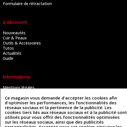
Formulaire de rétractation
à découvrir
Nouveautés
Cuir & Peaux
Outils & Accessoires
Tutos
Actualités
Guide
Informations
Mentions légales
Conditions Générales de Vente
Politique de confidentialité
Ce magasin vous demande d'accepter les cookies afin
d'optimiser les performances, les fonctionnalités des
Politique des cookies
réseaux sociaux et la pertinence de la publicité. Les
Contactez-nous
cookies tiers liés aux réseaux sociaux et à la publicité sont
utilisés pour vous offrir des fonctionnalités optimisées
sur les réseaux sociaux, ainsi que des publicités
personnalisées. Acceptez-vous ces cookies ainsi que les
Coordonnées