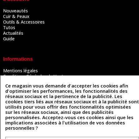
Nouveautés
Cuir & Peaux
Outils & Accessoires
Tutos
Actualités
Guide
Informations
Mentions légales
Conditions Générales de Vente
Politique de confidentialité
Ce magasin vous demande d'accepter les cookies afin
Politique des cookies
d'optimiser les performances, les fonctionnalités des
Contactez-nous
réseaux sociaux et la pertinence de la publicité. Les
cookies tiers liés aux réseaux sociaux et à la publicité sont
utilisés pour vous offrir des fonctionnalités optimisées
sur les réseaux sociaux, ainsi que des publicités
Coordonnées
personnalisées. Acceptez-vous ces cookies ainsi que les
implications associées à l'utilisation de vos données
493 Chemin de Catougnac
05 63 34 51 88
personnelles ?
81300 Graulhet
contact@cuirenstock.com