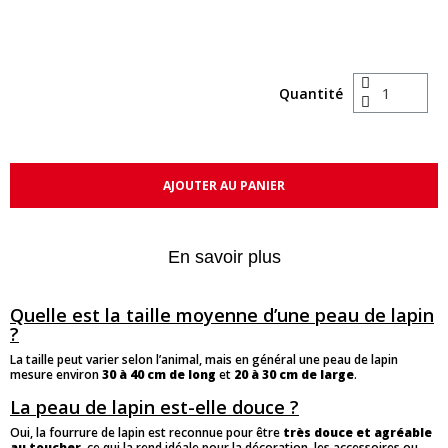
Quantité
AJOUTER AU PANIER
En savoir plus
Quelle est la taille moyenne d’une peau de lapin
?
La taille peut varier selon l’animal, mais en général une peau de lapin
mesure environ
30 à 40 cm de long
et
20 à 30 cm de large
.
La peau de lapin est-elle douce ?
Oui, la fourrure de lapin est reconnue pour être
très douce et agréable
au toucher
, ce qui la rend idéale pour la décoration, les accessoires ou