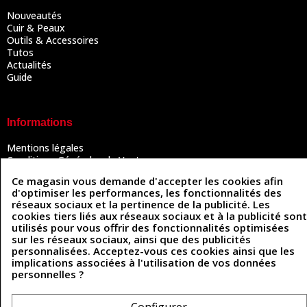
Nouveautés
Cuir & Peaux
Outils & Accessoires
Tutos
Actualités
Guide
Informations
Mentions légales
Conditions Générales de Vente
Politique de confidentialité
Ce magasin vous demande d'accepter les cookies afin
Politique des cookies
d'optimiser les performances, les fonctionnalités des
Contactez-nous
réseaux sociaux et la pertinence de la publicité. Les
cookies tiers liés aux réseaux sociaux et à la publicité sont
utilisés pour vous offrir des fonctionnalités optimisées
sur les réseaux sociaux, ainsi que des publicités
Coordonnées
personnalisées. Acceptez-vous ces cookies ainsi que les
implications associées à l'utilisation de vos données
493 Chemin de Catougnac
05 63 34 51 88
personnelles ?
81300 Graulhet
contact@cuirenstock.com
Configurer