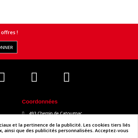
offres !
ONNER
Coordonnées
493 Chemin de Catougnac
81300 Graulhet
05 63 34 51 88
x et la pertinence de la publicité. Les cookies tiers liés
contact@cuirenstock.com
ux, ainsi que des publicités personnalisées. Acceptez-vous