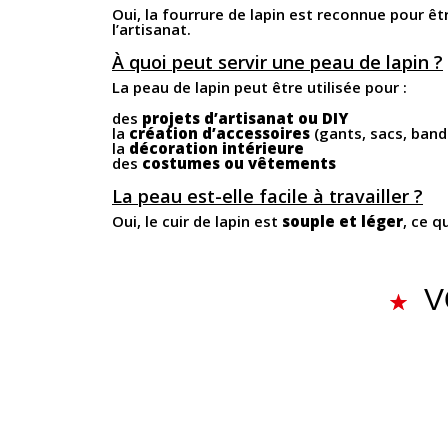
Oui, la fourrure de lapin est reconnue pour ê
l’artisanat.
À quoi peut servir une peau de lapin ?
La peau de lapin peut être utilisée pour :
des
projets d’artisanat ou DIY
la
création d’accessoires
(gants, sacs, ban
la
décoration intérieure
des
costumes ou vêtements
La peau est-elle facile à travailler ?
Oui, le cuir de lapin est
souple et léger
, ce q
V