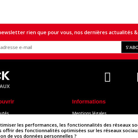
ewsletter rien que pour vous, nos dernières actualités & 
S’AB
ouvrir
Informations
utés
Mentions légales
Peaux
Conditions Générales de Vente
& Accessoires
Politique de confidentialité
iser les performances, les fonctionnalités des réseaux sociau
Politique des cookies
us offrir des fonctionnalités optimisées sur les réseaux socia
tés
Contactez-nous
ation de vos données personnelles ?