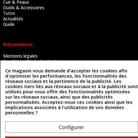
Cuir & Peaux
Outils & Accessoires
Tutos
Actualités
Guide
Informations
Mentions légales
Conditions Générales de Vente
Politique de confidentialité
Ce magasin vous demande d'accepter les cookies afin
Politique des cookies
d'optimiser les performances, les fonctionnalités des
Contactez-nous
réseaux sociaux et la pertinence de la publicité. Les
cookies tiers liés aux réseaux sociaux et à la publicité sont
utilisés pour vous offrir des fonctionnalités optimisées
sur les réseaux sociaux, ainsi que des publicités
Coordonnées
personnalisées. Acceptez-vous ces cookies ainsi que les
implications associées à l'utilisation de vos données
493 Chemin de Catougnac
05 63 34 51 88
personnelles ?
81300 Graulhet
contact@cuirenstock.com
Configurer