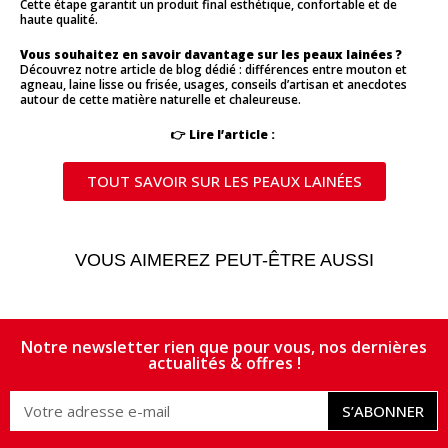
Cette étape garantit un produit final esthétique, confortable et de
haute qualité.
Vous souhaitez en savoir davantage sur les peaux lainées ?
Découvrez notre article de blog dédié : différences entre mouton et
agneau, laine lisse ou frisée, usages, conseils d’artisan et anecdotes
autour de cette matière naturelle et chaleureuse.
👉
Lire l’article :
TOUT SAVOIR SUR LES PEAUX LAINÉES
VOUS AIMEREZ PEUT-ÊTRE AUSSI
Notre newsletter rien que pour vous, nos dernières
actualités & offres !
S’ABONNER