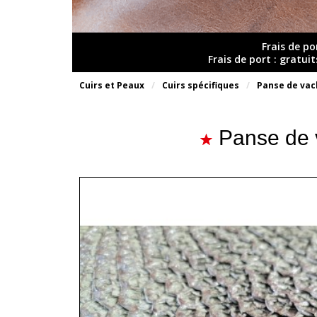
Frais de po
Frais de port : gratui
Cuirs et Peaux
Cuirs spécifiques
Panse de vac
Panse de v