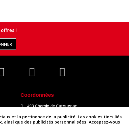
offres !
ONNER
Coordonnées
493 Chemin de Catougnac
81300 Graulhet
05 63 34 51 88
x et la pertinence de la publicité. Les cookies tiers liés
contact@cuirenstock.com
ux, ainsi que des publicités personnalisées. Acceptez-vous