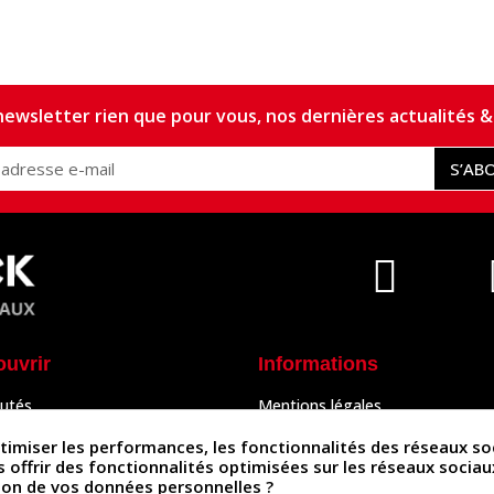
ewsletter rien que pour vous, nos dernières actualités & 
S’AB
ouvrir
Informations
utés
Mentions légales
Peaux
Conditions Générales de Vente
& Accessoires
Politique de confidentialité
iser les performances, les fonctionnalités des réseaux sociau
Politique des cookies
us offrir des fonctionnalités optimisées sur les réseaux socia
tés
Contactez-nous
ation de vos données personnelles ?