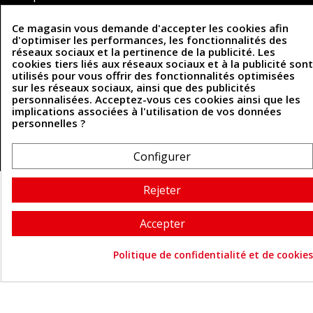
Contactez-nous
Ce magasin vous demande d'accepter les cookies afin
d'optimiser les performances, les fonctionnalités des
réseaux sociaux et la pertinence de la publicité. Les
Coordonnées
cookies tiers liés aux réseaux sociaux et à la publicité sont
utilisés pour vous offrir des fonctionnalités optimisées
493 Chemin de Catougnac
05 63 34 51 88
sur les réseaux sociaux, ainsi que des publicités
81300 Graulhet
personnalisées. Acceptez-vous ces cookies ainsi que les
contact@cuirenstock.com
implications associées à l'utilisation de vos données
personnelles ?
Configurer
Cuirenstock © 2026 - Une création Quatrys 💙
Rejeter
Accepter
Politique de confidentialité et de cookies
Consentement aux cookie