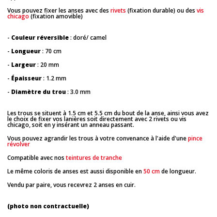
Vous pouvez fixer les anses avec des
rivets
(fixation durable) ou des
vis
chicago
(fixation amovible)
-
Couleur réversible
: doré/ camel
-
Longueur
: 70 cm
-
Largeur
: 20 mm
-
Épaisseur
: 1.2 mm
-
Diamètre du trou
: 3.0 mm
Les trous se situent à 1.5 cm et 5.5 cm du bout de la anse, ainsi vous avez
le choix de fixer vos lanières soit directement avec 2 rivets ou vis
chicago, soit en y insérant un anneau passant.
Vous pouvez agrandir les trous à votre convenance à l'aide d'une
pince
révolver
Compatible avec nos
teintures de tranche
Le même coloris de anses est aussi disponible en
50 cm
de longueur.
Vendu par paire, vous recevrez 2 anses en cuir.
(photo non contractuelle)