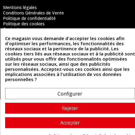
Mentions légales
Conditions Générales de Vente
Politique de confidentialité
Politique des cookies
Contactez-nous
Ce magasin vous demande d'accepter les cookies afin
d'optimiser les performances, les fonctionnalités des
réseaux sociaux et la pertinence de la publicité. Les
Coordonnées
cookies tiers liés aux réseaux sociaux et à la publicité sont
utilisés pour vous offrir des fonctionnalités optimisées
493 Chemin de Catougnac
05 63 34 51 88
sur les réseaux sociaux, ainsi que des publicités
81300 Graulhet
personnalisées. Acceptez-vous ces cookies ainsi que les
contact@cuirenstock.com
implications associées à l'utilisation de vos données
personnelles ?
Configurer
Cuirenstock © 2026 - Une création Quatrys 💙
Rejeter
Accepter