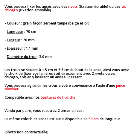
Vous pouvez fixer les anses avec des
rivets
(fixation durable) ou des
vis
chicago
(fixation amovible)
-
Couleur
: grain façon serpent taupe (beige et or)
-
Longueur
: 70 cm
-
Largeur
: 20 mm
-
Épaisseur
: 1.1 mm
-
Diamètre du trou
: 3.0 mm
Les trous se situent à 1.5 cm et 5.5 cm du bout de la anse, ainsi vous avez
le choix de fixer vos lanières soit directement avec 2 rivets ou vis
chicago, soit en y insérant un anneau passant.
Vous pouvez agrandir les trous à votre convenance à l'aide d'une
pince
révolver
Compatible avec nos
teintures de tranche
Vendu par paire, vous recevrez 2 anses en cuir.
Le même coloris de anses est aussi disponible en
50 cm
de longueur.
(photo non contractuelle)