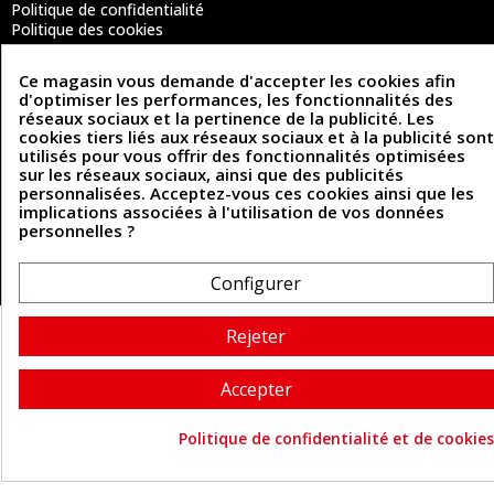
Politique de confidentialité
Politique des cookies
Contactez-nous
Ce magasin vous demande d'accepter les cookies afin
d'optimiser les performances, les fonctionnalités des
réseaux sociaux et la pertinence de la publicité. Les
Coordonnées
cookies tiers liés aux réseaux sociaux et à la publicité sont
utilisés pour vous offrir des fonctionnalités optimisées
493 Chemin de Catougnac
05 63 34 51 88
sur les réseaux sociaux, ainsi que des publicités
81300 Graulhet
personnalisées. Acceptez-vous ces cookies ainsi que les
contact@cuirenstock.com
implications associées à l'utilisation de vos données
personnelles ?
Configurer
Cuirenstock © 2026 - Une création Quatrys 💙
Rejeter
Accepter
Politique de confidentialité et de cookies
Consentement aux cookie