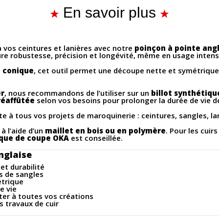
En savoir plus
à vos ceintures et lanières avec notre
poinçon à pointe angl
sure robustesse, précision et longévité, même en usage intens
 conique
, cet outil permet une découpe nette et symétrique, 
er
, nous recommandons de l’utiliser sur un
billot synthétiqu
réaffûtée
selon vos besoins pour prolonger la durée de vie de 
te à tous vos projets de maroquinerie : ceintures, sangles, lan
à l’aide d’un
maillet en bois ou en polymère
. Pour les cuirs
que de coupe OKA
est conseillée.
nglaise
et durabilité
s de sangles
étrique
e vie
pter à toutes vos créations
es travaux de cuir