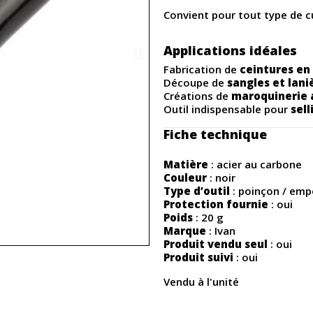
Convient pour tout type de cui
Applications idéales
Fabrication de
ceintures en 
Découpe de
sangles et lani
Créations de
maroquinerie 
Outil indispensable pour
sell
Fiche technique
Matière
: acier au carbone
Couleur
: noir
Type d’outil
: poinçon / emp
Protection fournie
: oui
Poids
: 20 g
Marque
: Ivan
Produit vendu seul
: oui
Produit suivi
: oui
Vendu à l'unité