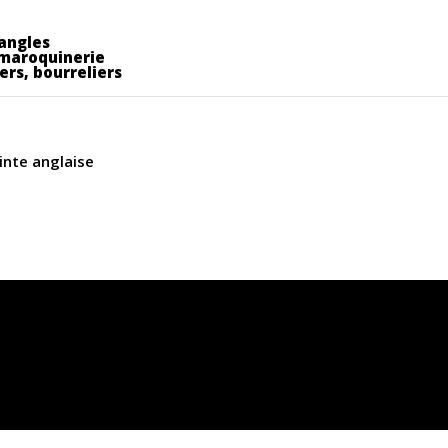
angles
 maroquinerie
iers, bourreliers
inte anglaise