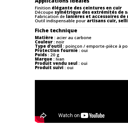
Applications idéales
Finition
élégante des ceintures en cuir
Découpe
symétrique des extrémités de s
Fabrication de
lanières et accessoires de
Outil indispensable pour
artisans cuir, sell
Fiche technique
Matière
: acier au carbone
Couleur
: noir
Type d’outil
: poinçon / emporte-pièce à po
Protection fournie
: oui
Poids
: 20 g
Marque
: Ivan
Produit vendu seul
: oui
Produit suivi
: oui