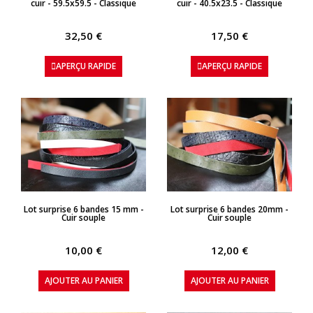
cuir - 59.5x59.5 - Classique
cuir - 40.5x23.5 - Classique
32,50 €
17,50 €
APERÇU RAPIDE
APERÇU RAPIDE
APERÇU RAPIDE
APERÇU RAPIDE
Lot surprise 6 bandes 15 mm -
Lot surprise 6 bandes 20mm -
Cuir souple
Cuir souple
10,00 €
12,00 €
AJOUTER AU PANIER
AJOUTER AU PANIER