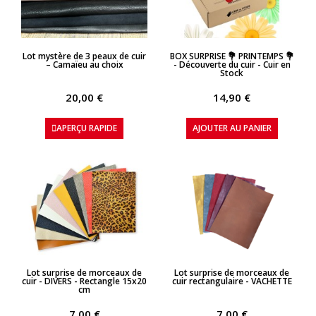
APERÇU RAPIDE
APERÇU RAPIDE
Lot mystère de 3 peaux de cuir
BOX SURPRISE 💐 PRINTEMPS 💐
– Camaïeu au choix
- Découverte du cuir - Cuir en
Stock
20,00 €
14,90 €
APERÇU RAPIDE
AJOUTER AU PANIER
APERÇU RAPIDE
APERÇU RAPIDE
Lot surprise de morceaux de
Lot surprise de morceaux de
cuir - DIVERS - Rectangle 15x20
cuir rectangulaire - VACHETTE
cm
7,00 €
7,00 €