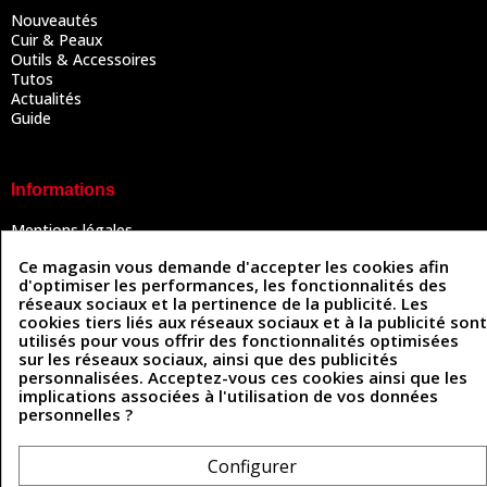
Nouveautés
Cuir & Peaux
Outils & Accessoires
Tutos
Actualités
Guide
Informations
Mentions légales
Conditions Générales de Vente
Ce magasin vous demande d'accepter les cookies afin
Politique de confidentialité
d'optimiser les performances, les fonctionnalités des
Politique des cookies
réseaux sociaux et la pertinence de la publicité. Les
Contactez-nous
cookies tiers liés aux réseaux sociaux et à la publicité sont
utilisés pour vous offrir des fonctionnalités optimisées
sur les réseaux sociaux, ainsi que des publicités
personnalisées. Acceptez-vous ces cookies ainsi que les
Coordonnées
implications associées à l'utilisation de vos données
personnelles ?
493 Chemin de Catougnac
05 63 34 51 88
81300 Graulhet
contact@cuirenstock.com
Configurer