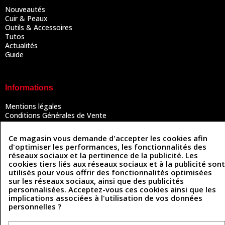
Nouveautés
Cuir & Peaux
Outils & Accessoires
Tutos
Actualités
Guide
Informations
Mentions légales
Conditions Générales de Vente
Politique de confidentialité
Politique des cookies
Ce magasin vous demande d'accepter les cookies afin
Contactez-nous
d'optimiser les performances, les fonctionnalités des
réseaux sociaux et la pertinence de la publicité. Les
cookies tiers liés aux réseaux sociaux et à la publicité sont
utilisés pour vous offrir des fonctionnalités optimisées
Coordonnées
sur les réseaux sociaux, ainsi que des publicités
personnalisées. Acceptez-vous ces cookies ainsi que les
493 Chemin de Catougnac
implications associées à l'utilisation de vos données
05 63 34 51 88
81300 Graulhet
personnelles ?
contact@cuirenstock.com