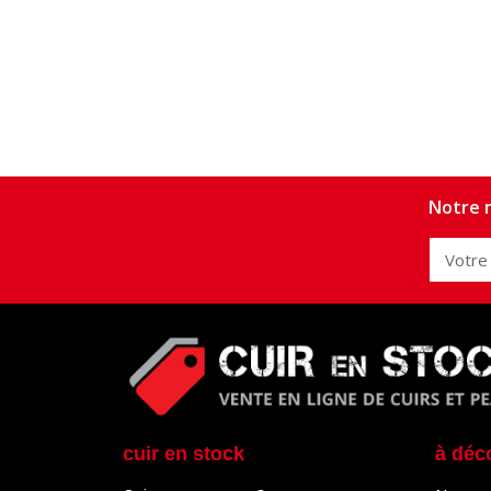
Notre n
cuir en stock
à déc