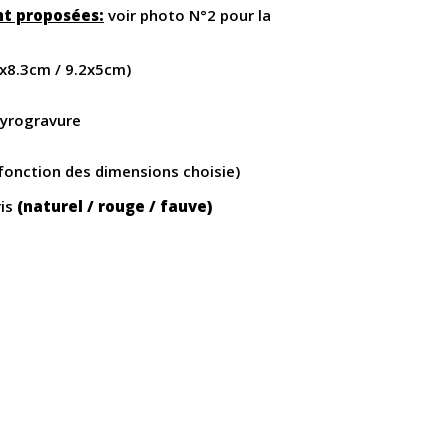
nt proposées:
voir photo N°2 pour la
9x8.3cm / 9.2x5cm)
 pyrogravure
 fonction des dimensions choisie)
ris
(naturel / rouge / fauve)