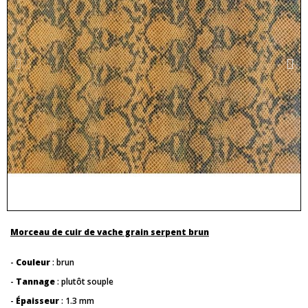
Morceau de cuir de vache grain serpent brun
-
Couleur
: brun
-
Tannage
: plutôt souple
-
Épaisseur
: 1.3 mm