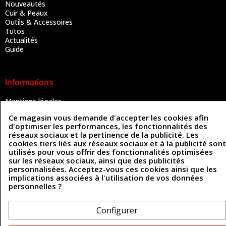
Nouveautés
Cuir & Peaux
Outils & Accessoires
Tutos
Actualités
Guide
Informations
Mentions légales
Conditions Générales de Vente
Ce magasin vous demande d'accepter les cookies afin
Politique de confidentialité
d'optimiser les performances, les fonctionnalités des
Politique des cookies
réseaux sociaux et la pertinence de la publicité. Les
Contactez-nous
cookies tiers liés aux réseaux sociaux et à la publicité sont
utilisés pour vous offrir des fonctionnalités optimisées
sur les réseaux sociaux, ainsi que des publicités
personnalisées. Acceptez-vous ces cookies ainsi que les
Coordonnées
implications associées à l'utilisation de vos données
personnelles ?
493 Chemin de Catougnac
05 63 34 51 88
81300 Graulhet
contact@cuirenstock.com
Configurer