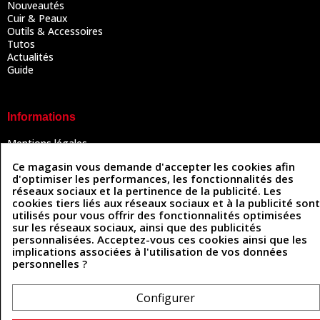
Nouveautés
Cuir & Peaux
Outils & Accessoires
Tutos
Actualités
Guide
Informations
Mentions légales
Conditions Générales de Vente
Ce magasin vous demande d'accepter les cookies afin
Politique de confidentialité
d'optimiser les performances, les fonctionnalités des
Politique des cookies
réseaux sociaux et la pertinence de la publicité. Les
Contactez-nous
cookies tiers liés aux réseaux sociaux et à la publicité sont
utilisés pour vous offrir des fonctionnalités optimisées
sur les réseaux sociaux, ainsi que des publicités
personnalisées. Acceptez-vous ces cookies ainsi que les
Coordonnées
implications associées à l'utilisation de vos données
personnelles ?
493 Chemin de Catougnac
05 63 34 51 88
81300 Graulhet
contact@cuirenstock.com
Configurer