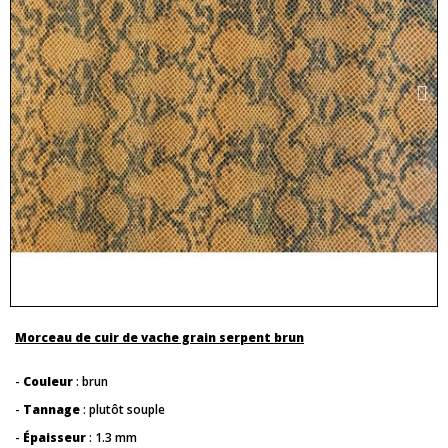
Morceau de cuir de vache grain serpent brun
-
Couleur
: brun
-
Tannage
: plutôt souple
-
Épaisseur
: 1.3 mm