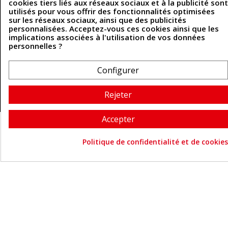
cookies tiers liés aux réseaux sociaux et à la publicité sont
utilisés pour vous offrir des fonctionnalités optimisées
sur les réseaux sociaux, ainsi que des publicités
Coordonnées
personnalisées. Acceptez-vous ces cookies ainsi que les
implications associées à l'utilisation de vos données
personnelles ?
493 Chemin de Catougnac
05 63 34 51 88
81300 Graulhet
contact@cuirenstock.com
Configurer
Rejeter
Cuirenstock © 2026 - Une création Quatrys 💙
Accepter
Politique de confidentialité et de cookies
Consentement aux cookie