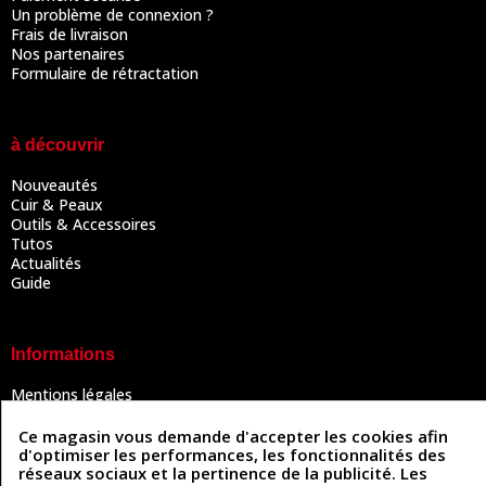
Un problème de connexion ?
Frais de livraison
Nos partenaires
Formulaire de rétractation
à découvrir
Nouveautés
Cuir & Peaux
Outils & Accessoires
Tutos
Actualités
Guide
Informations
Mentions légales
Conditions Générales de Vente
Politique de confidentialité
Ce magasin vous demande d'accepter les cookies afin
Politique des cookies
d'optimiser les performances, les fonctionnalités des
Contactez-nous
réseaux sociaux et la pertinence de la publicité. Les