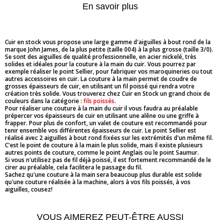
En savoir plus
Cuir en stock vous propose une large gamme d'aiguilles à bout rond de la
marque John James, de la plus petite (taille 004) à la plus grosse (taille 3/0).
Se sont des aiguilles de qualité professionnelle, en acier nickelé, très
solides et idéales pour la couture à la main du cuir. Vous pourrez par
exemple réaliser le point Sellier, pour fabriquer vos maroquineries ou tout
autres accessoires en cuir. La couture à la main permet de coudre de
grosses épaisseurs de cuir, en utilisant un fil poissé qui rendra votre
création très solide. Vous trouverez chez Cuir en Stock un grand choix de
couleurs dans la catégorie :
fils poissés
.
Pour réaliser une couture à la main du cuir il vous faudra au préalable
prépercer vos épaisseurs de cuir en utilisant une alêne ou une griffe à
frapper. Pour plus de confort, un valet de couture est recommandé pour
tenir ensemble vos différentes épaisseurs de cuir. Le point Sellier est
réalisé avec 2 aiguilles à bout rond fixées sur les extrémités d'un même fil.
C'est le point de couture à la main le plus solide, mais il existe plusieurs
autres points de couture, comme le point Anglais ou le point Saumur.
Si vous n'utilisez pas de fil déjà poissé, il est fortement recommandé de le
cirer au préalable, cela facilitera le passage du fil.
Sachez qu'une couture à la main sera beaucoup plus durable est solide
qu'une couture réalisée à la machine, alors à vos fils poissés, à vos
aiguilles, cousez!
VOUS AIMEREZ PEUT-ÊTRE AUSSI