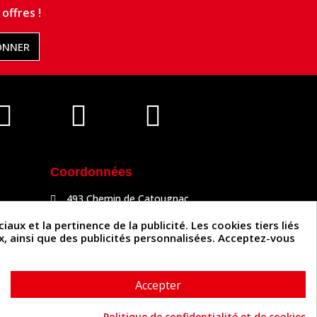
offres !
ONNER
Coordonnées
493 Chemin de Catougnac
81300 Graulhet
05 63 34 51 88
x et la pertinence de la publicité. Les cookies tiers liés
contact@cuirenstock.com
ux, ainsi que des publicités personnalisées. Acceptez-vous
Accepter
Politique de confidentialité et de cookies