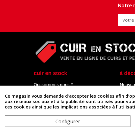
Notre n
cuir en stock
à déc
Qui sommes nous ?
Nouvea
Programme de fidélité
Cuir & 
Paiement sécurisé
Outils 
Ce magasin vous demande d'accepter les cookies afin d'optim
Un problème de connexion ?
Tutos
aux réseaux sociaux et à la publicité sont utilisés pour vo
Frais de livraison
Actuali
ces cookies ainsi que les implications associées à l'utilis
Nos partenaires
Guide
Formulaire de rétractation
Configurer