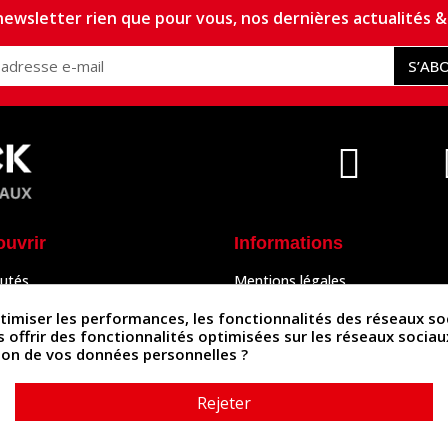
ewsletter rien que pour vous, nos dernières actualités & 
S’AB
ouvrir
Informations
utés
Mentions légales
Peaux
Conditions Générales de Vente
& Accessoires
Politique de confidentialité
iser les performances, les fonctionnalités des réseaux sociau
Politique des cookies
us offrir des fonctionnalités optimisées sur les réseaux socia
tés
Contactez-nous
ation de vos données personnelles ?
Rejeter