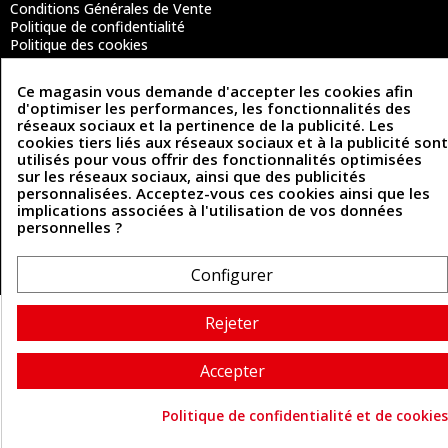
Conditions Générales de Vente
Politique de confidentialité
Politique des cookies
Contactez-nous
Ce magasin vous demande d'accepter les cookies afin
d'optimiser les performances, les fonctionnalités des
réseaux sociaux et la pertinence de la publicité. Les
Coordonnées
cookies tiers liés aux réseaux sociaux et à la publicité sont
utilisés pour vous offrir des fonctionnalités optimisées
493 Chemin de Catougnac
05 63 34 51 88
sur les réseaux sociaux, ainsi que des publicités
81300 Graulhet
personnalisées. Acceptez-vous ces cookies ainsi que les
contact@cuirenstock.com
implications associées à l'utilisation de vos données
personnelles ?
Configurer
Cuirenstock © 2026 - Une création Quatrys 💙
Rejeter
Accepter
Politique de confidentialité et de cookies
Consentement aux cookie