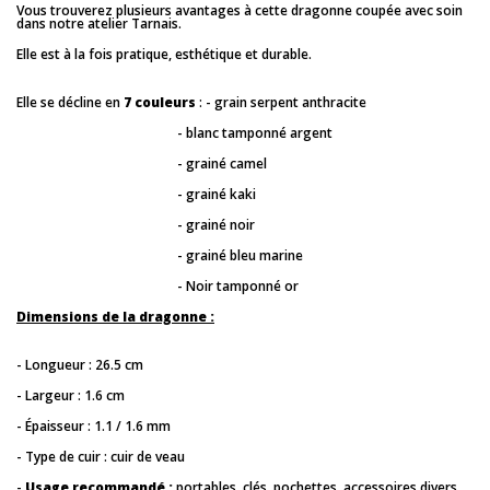
Vous trouverez plusieurs avantages à cette dragonne coupée avec soin
dans notre atelier Tarnais.
Elle est à la fois pratique, esthétique et durable.
Elle se décline en
7 couleurs
: - grain serpent anthracite
- blanc tamponné argent
- grainé camel
- grainé kaki
- grainé noir
- grainé bleu marine
- Noir tamponné or
Dimensions de la dragonne :
- Longueur : 26.5 cm
- Largeur : 1.6 cm
- Épaisseur : 1.1 / 1.6 mm
- Type de cuir : cuir de veau
-
Usage recommandé :
portables, clés, pochettes, accessoires divers