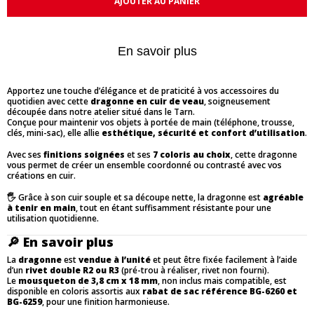
AJOUTER AU PANIER
En savoir plus
Apportez une touche d’élégance et de praticité à vos accessoires du
quotidien avec cette
dragonne en cuir de veau
, soigneusement
découpée dans notre atelier situé dans le Tarn.
Conçue pour maintenir vos objets à portée de main (téléphone, trousse,
clés, mini-sac), elle allie
esthétique, sécurité et confort d’utilisation
.
Avec ses
finitions soignées
et ses
7 coloris au choix
, cette dragonne
vous permet de créer un ensemble coordonné ou contrasté avec vos
créations en cuir.
🖐️ Grâce à son cuir souple et sa découpe nette, la dragonne est
agréable
à tenir en main
, tout en étant suffisamment résistante pour une
utilisation quotidienne.
🔎
En savoir plus
La
dragonne
est
vendue à l’unité
et peut être fixée facilement à l’aide
d’un
rivet double R2 ou R3
(pré-trou à réaliser, rivet non fourni).
Le
mousqueton de 3,8 cm x 18 mm
, non inclus mais compatible, est
disponible en coloris assortis aux
rabat de sac référence BG-6260 et
BG-6259
, pour une finition harmonieuse.