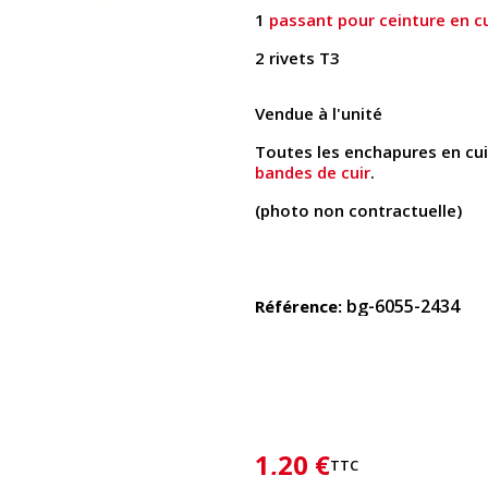
1
passant pour ceinture en c
2 rivets T3
Vendue à l'unité
Toutes les enchapures en cu
bandes de cuir
.
(photo non contractuelle)
bg-6055-2434
Référence
1,20 €
TTC