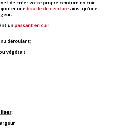
met de créer votre propre ceinture en cuir
d'ajouter une
boucle de ceinture
ainsi qu'une
geur.
ent un
passant en cuir
.
menu déroulant)
 ou végétal)
liser
:
largeur