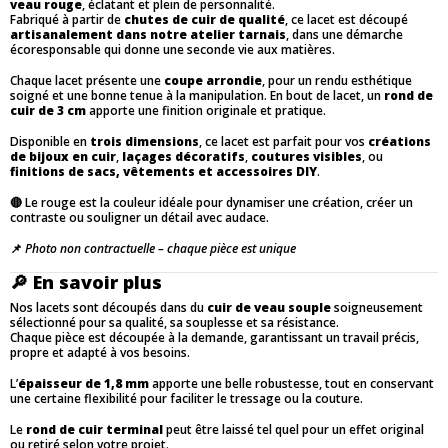
veau rouge
, éclatant et plein de personnalité.
Fabriqué à partir de
chutes de cuir de qualité
, ce lacet est découpé
artisanalement dans notre atelier tarnais
, dans une démarche
écoresponsable qui donne une seconde vie aux matières.
Chaque lacet présente une
coupe arrondie
, pour un rendu esthétique
soigné et une bonne tenue à la manipulation. En bout de lacet, un
rond de
cuir de 3 cm
apporte une finition originale et pratique.
Disponible en
trois dimensions
, ce lacet est parfait pour vos
créations
de bijoux en cuir
,
laçages décoratifs
,
coutures visibles
, ou
finitions de sacs, vêtements et accessoires DIY
.
🔴 Le rouge est la couleur idéale pour dynamiser une création, créer un
contraste ou souligner un détail avec audace.
📌
Photo non contractuelle – chaque pièce est unique
🔎
En savoir plus
Nos lacets sont découpés dans du
cuir de veau souple
soigneusement
sélectionné pour sa qualité, sa souplesse et sa résistance.
Chaque pièce est découpée à la demande, garantissant un travail précis,
propre et adapté à vos besoins.
L’
épaisseur de 1,8 mm
apporte une belle robustesse, tout en conservant
une certaine flexibilité pour faciliter le tressage ou la couture.
Le
rond de cuir terminal
peut être laissé tel quel pour un effet original
ou retiré selon votre projet.