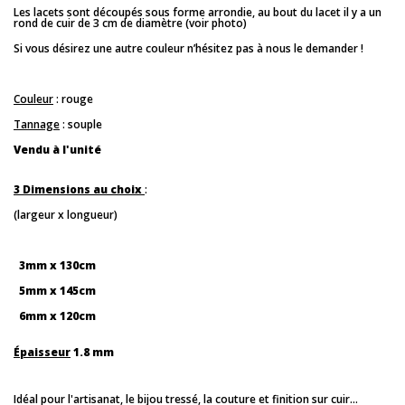
Les lacets sont découpés sous forme arrondie, au bout du lacet il y a un
rond de cuir de 3 cm de diamètre (voir photo)
Si vous désirez une autre couleur n’hésitez pas à nous le demander !
Couleur
: rouge
Tannage
: souple
Vendu à l'unité
3 Dimensions au choix
:
(largeur x longueur)
3mm x 130cm
5mm x 145cm
6mm x 120cm
Épaisseur
1.8 mm
Idéal pour l'artisanat, le bijou tressé, la couture et finition sur cuir...