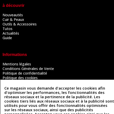
à découvrir
Nouveautés
Cuir & Peaux
Outils & Accessoires
Tutos
Actualités
Guide
Informations
Mentions légales
Conditions Générales de Vente
Politique de confidentialité
Politique des cookies
Contactez-nous
Ce magasin vous demande d'accepter les cookies afin
d'optimiser les performances, les fonctionnalités des
réseaux sociaux et la pertinence de la publicité. Les
Coordonnées
cookies tiers liés aux réseaux sociaux et à la publicité sont
utilisés pour vous offrir des fonctionnalités optimisées
493 Chemin de Catougnac
sur les réseaux sociaux, ainsi que des publicités
05 63 34 51 88
81300 Graulhet