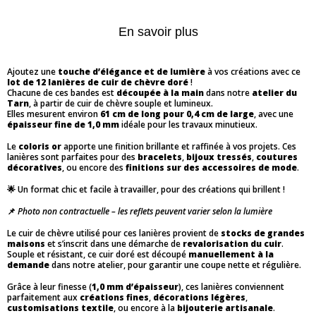
En savoir plus
Ajoutez une
touche d’élégance et de lumière
à vos créations avec ce
lot de 12 lanières de cuir de chèvre doré
!
Chacune de ces bandes est
découpée à la main
dans notre
atelier du
Tarn
, à partir de cuir de chèvre souple et lumineux.
Elles mesurent environ
61 cm de long pour 0,4 cm de large
, avec une
épaisseur fine de 1,0 mm
idéale pour les travaux minutieux.
Le
coloris or
apporte une finition brillante et raffinée à vos projets. Ces
lanières sont parfaites pour des
bracelets
,
bijoux tressés
,
coutures
décoratives
, ou encore des
finitions sur des accessoires de mode
.
🌟 Un format chic et facile à travailler, pour des créations qui brillent !
📌
Photo non contractuelle – les reflets peuvent varier selon la lumière
Le cuir de chèvre utilisé pour ces lanières provient de
stocks de grandes
maisons
et s’inscrit dans une démarche de
revalorisation du cuir
.
Souple et résistant, ce cuir doré est découpé
manuellement à la
demande
dans notre atelier, pour garantir une coupe nette et régulière.
Grâce à leur finesse (
1,0 mm d’épaisseur
), ces lanières conviennent
parfaitement aux
créations fines
,
décorations légères
,
customisations textile
, ou encore à la
bijouterie artisanale
.