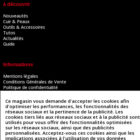
à découvrir
Nouveautés
Cuir & Peaux
Outils & Accessoires
Tutos
Actualités
Guide
Informations
Mentions légales
Conditions Générales de Vente
Politique de confidentialité
Politique des cookies
Contactez-nous
Ce magasin vous demande d'accepter les cookies afin
d'optimiser les performances, les fonctionnalités des
réseaux sociaux et la pertinence de la publicité. Les
cookies tiers liés aux réseaux sociaux et à la publicité sont
Coordonnées
utilisés pour vous offrir des fonctionnalités optimisées
sur les réseaux sociaux, ainsi que des publicités
493 Chemin de Catougnac
personnalisées. Acceptez-vous ces cookies ainsi que les
05 63 34 51 88
81300 Graulhet
implications associées à l'utilisation de vos données