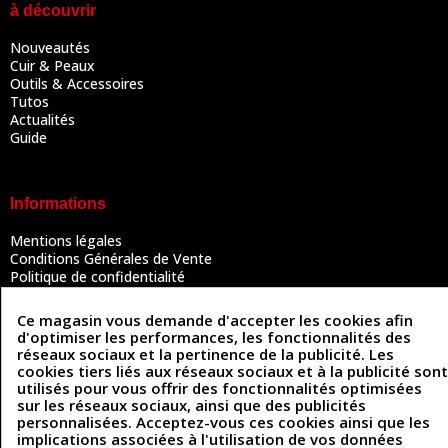
à découvrir
Nouveautés
Cuir & Peaux
Outils & Accessoires
Tutos
Actualités
Guide
Informations
Mentions légales
Conditions Générales de Vente
Politique de confidentialité
Politique des cookies
Contactez-nous
Ce magasin vous demande d'accepter les cookies afin
d'optimiser les performances, les fonctionnalités des
réseaux sociaux et la pertinence de la publicité. Les
cookies tiers liés aux réseaux sociaux et à la publicité sont
Coordonnées
utilisés pour vous offrir des fonctionnalités optimisées
sur les réseaux sociaux, ainsi que des publicités
493 Chemin de Catougnac
personnalisées. Acceptez-vous ces cookies ainsi que les
05 63 34 51 88
81300 Graulhet
implications associées à l'utilisation de vos données