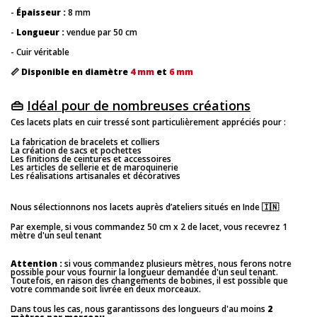
-
Épaisseur :
8 mm
-
Longueur :
vendue par 50 cm
- Cuir véritable
📏
Disponible en diamètre
4 mm
et
6 mm
👜
Idéal pour de nombreuses créations
Ces lacets plats en cuir tressé sont particulièrement appréciés pour :
La fabrication de bracelets et colliers
La création de sacs et pochettes
Les finitions de ceintures et accessoires
Les articles de sellerie et de maroquinerie
Les réalisations artisanales et décoratives
Nous sélectionnons nos lacets auprès d’ateliers situés en Inde 🇮🇳
Par exemple, si vous commandez 50 cm x 2 de lacet, vous recevrez 1
mètre d'un seul tenant
Attention :
si vous commandez plusieurs mètres, nous ferons notre
possible pour vous fournir la longueur demandée d'un seul tenant.
Toutefois, en raison des changements de bobines, il est possible que
votre commande soit livrée en deux morceaux.
Dans tous les cas, nous garantissons des longueurs d'au moins
2