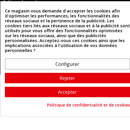
Politique des cookies
Contactez-nous
Ce magasin vous demande d'accepter les cookies afin
d'optimiser les performances, les fonctionnalités des
réseaux sociaux et la pertinence de la publicité. Les
cookies tiers liés aux réseaux sociaux et à la publicité sont
Coordonnées
utilisés pour vous offrir des fonctionnalités optimisées
sur les réseaux sociaux, ainsi que des publicités
493 Chemin de Catougnac
05 63 34 51 88
personnalisées. Acceptez-vous ces cookies ainsi que les
81300 Graulhet
implications associées à l'utilisation de vos données
contact@cuirenstock.com
personnelles ?
Configurer
Cuirenstock © 2026 - Une création Quatrys 💙
Rejeter
Accepter
Politique de confidentialité et de cookies
Consentement aux cookie