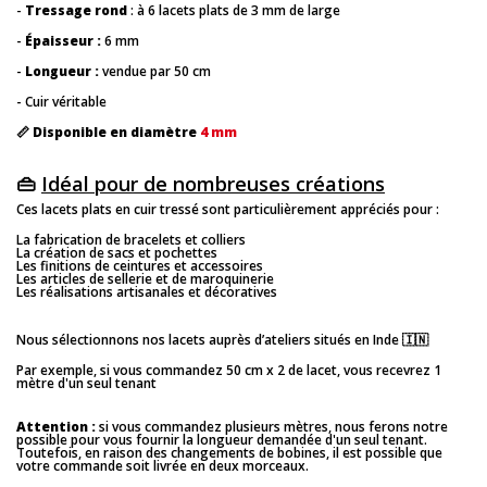
-
Tressage
rond
: à 6 lacets plats de 3 mm de large
-
Épaisseur :
6 mm
-
Longueur :
vendue par 50 cm
- Cuir véritable
📏
Disponible en diamètre
4 mm
👜
Idéal pour de nombreuses créations
Ces lacets plats en cuir tressé sont particulièrement appréciés pour :
La fabrication de bracelets et colliers
La création de sacs et pochettes
Les finitions de ceintures et accessoires
Les articles de sellerie et de maroquinerie
Les réalisations artisanales et décoratives
Nous sélectionnons nos lacets auprès d’ateliers situés en Inde 🇮🇳
Par exemple, si vous commandez 50 cm x 2 de lacet, vous recevrez 1
mètre d'un seul tenant
Attention :
si vous commandez plusieurs mètres, nous ferons notre
possible pour vous fournir la longueur demandée d'un seul tenant.
Toutefois, en raison des changements de bobines, il est possible que
votre commande soit livrée en deux morceaux.