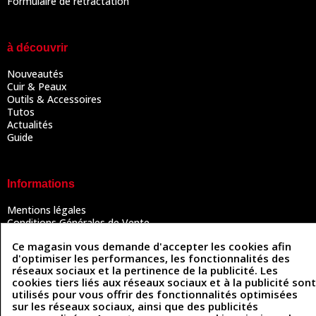
Formulaire de rétractation
à découvrir
Nouveautés
Cuir & Peaux
Outils & Accessoires
Tutos
Actualités
Guide
Informations
Mentions légales
Conditions Générales de Vente
Politique de confidentialité
Ce magasin vous demande d'accepter les cookies afin
Politique des cookies
d'optimiser les performances, les fonctionnalités des
Contactez-nous
réseaux sociaux et la pertinence de la publicité. Les
cookies tiers liés aux réseaux sociaux et à la publicité sont
utilisés pour vous offrir des fonctionnalités optimisées
sur les réseaux sociaux, ainsi que des publicités
Coordonnées