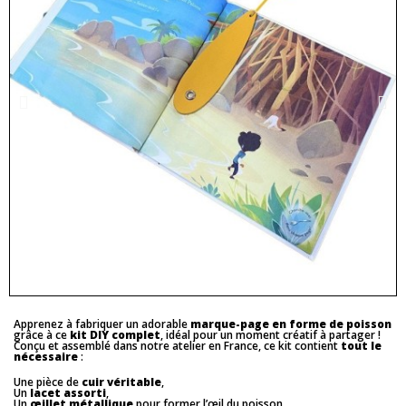
Apprenez à fabriquer un adorable
marque-page en forme de poisson
grâce à ce
kit DIY complet
, idéal pour un moment créatif à partager !
Conçu et assemblé dans notre atelier en France, ce kit contient
tout le
nécessaire
:
Une pièce de
cuir véritable
,
Un
lacet assorti
,
Un
œillet métallique
pour former l’œil du poisson,