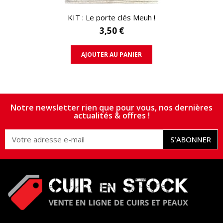
APERÇU RAPIDE
KIT : Le porte clés Meuh !
3,50 €
AJOUTER AU PANIER
Notre newsletter rien que pour vous, nos dernières
actualités & offres !
S’ABONNER