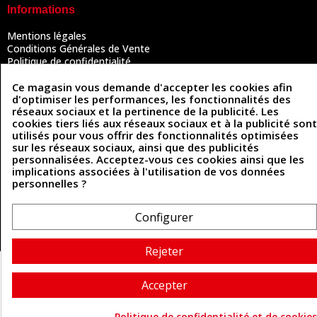
Informations
Mentions légales
Conditions Générales de Vente
Politique de confidentialité
Politique des cookies
Contactez-nous
Ce magasin vous demande d'accepter les cookies afin
d'optimiser les performances, les fonctionnalités des
réseaux sociaux et la pertinence de la publicité. Les
cookies tiers liés aux réseaux sociaux et à la publicité sont
Coordonnées
utilisés pour vous offrir des fonctionnalités optimisées
sur les réseaux sociaux, ainsi que des publicités
personnalisées. Acceptez-vous ces cookies ainsi que les
493 Chemin de Catougnac
05 63 34 51 88
implications associées à l'utilisation de vos données
81300 Graulhet
personnelles ?
contact@cuirenstock.com
Configurer
Cuirenstock © 2026 - Une création Quatrys 💙
Rejeter
Accepter
Politique de confidentialité et de cookies