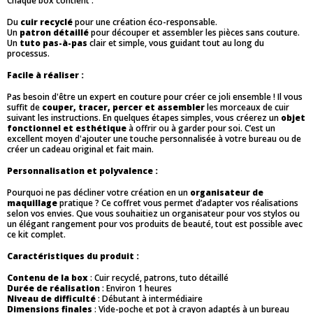
Chaque box contient :
Du
cuir recyclé
pour une création éco-responsable.
Un
patron détaillé
pour découper et assembler les pièces sans couture.
Un
tuto pas-à-pas
clair et simple, vous guidant tout au long du
processus.
Facile à réaliser :
Pas besoin d'être un expert en couture pour créer ce joli ensemble ! Il vous
suffit de
couper, tracer, percer et assembler
les morceaux de cuir
suivant les instructions. En quelques étapes simples, vous créerez un
objet
fonctionnel et esthétique
à offrir ou à garder pour soi. C’est un
excellent moyen d'ajouter une touche personnalisée à votre bureau ou de
créer un cadeau original et fait main.
Personnalisation et polyvalence :
Pourquoi ne pas décliner votre création en un
organisateur de
maquillage
pratique ? Ce coffret vous permet d’adapter vos réalisations
selon vos envies. Que vous souhaitiez un organisateur pour vos stylos ou
un élégant rangement pour vos produits de beauté, tout est possible avec
ce kit complet.
Caractéristiques du produit :
Contenu de la box
: Cuir recyclé, patrons, tuto détaillé
Durée de réalisation
: Environ 1 heures
Niveau de difficulté
: Débutant à intermédiaire
Dimensions finales
: Vide-poche et pot à crayon adaptés à un bureau