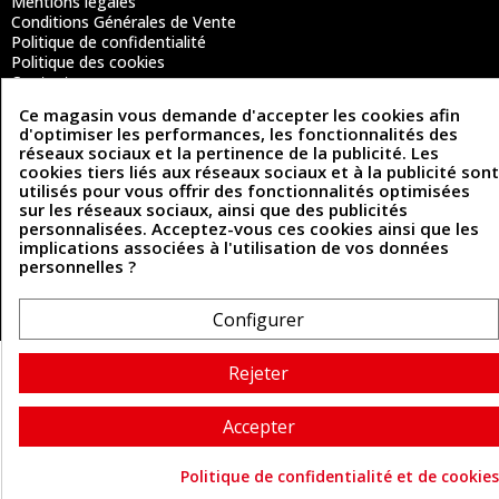
Mentions légales
Conditions Générales de Vente
Politique de confidentialité
Politique des cookies
Contactez-nous
Ce magasin vous demande d'accepter les cookies afin
d'optimiser les performances, les fonctionnalités des
réseaux sociaux et la pertinence de la publicité. Les
Coordonnées
cookies tiers liés aux réseaux sociaux et à la publicité sont
utilisés pour vous offrir des fonctionnalités optimisées
493 Chemin de Catougnac
05 63 34 51 88
sur les réseaux sociaux, ainsi que des publicités
81300 Graulhet
personnalisées. Acceptez-vous ces cookies ainsi que les
contact@cuirenstock.com
implications associées à l'utilisation de vos données
personnelles ?
Configurer
Cuirenstock © 2026 - Une création Quatrys 💙
Rejeter
Accepter
Politique de confidentialité et de cookies