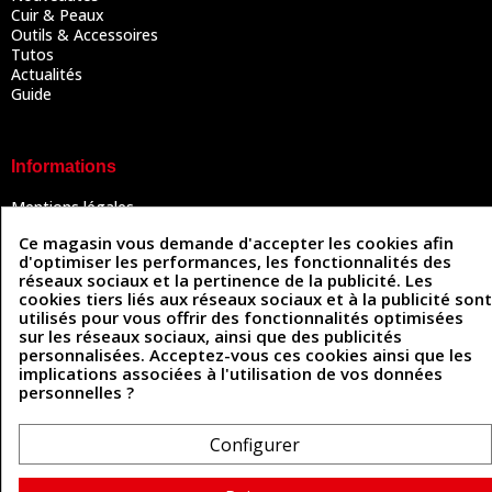
Cuir & Peaux
Outils & Accessoires
Tutos
Actualités
Guide
Informations
Mentions légales
Conditions Générales de Vente
Ce magasin vous demande d'accepter les cookies afin
Politique de confidentialité
d'optimiser les performances, les fonctionnalités des
Politique des cookies
réseaux sociaux et la pertinence de la publicité. Les
Contactez-nous
cookies tiers liés aux réseaux sociaux et à la publicité sont
utilisés pour vous offrir des fonctionnalités optimisées
sur les réseaux sociaux, ainsi que des publicités
personnalisées. Acceptez-vous ces cookies ainsi que les
Coordonnées
implications associées à l'utilisation de vos données
personnelles ?
493 Chemin de Catougnac
05 63 34 51 88
81300 Graulhet
contact@cuirenstock.com
Configurer