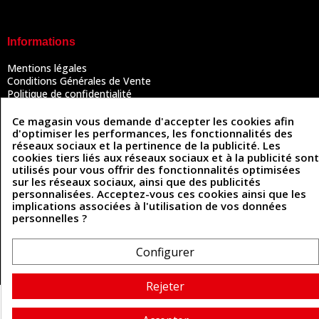
Informations
Mentions légales
Conditions Générales de Vente
Politique de confidentialité
Politique des cookies
Contactez-nous
Ce magasin vous demande d'accepter les cookies afin
d'optimiser les performances, les fonctionnalités des
réseaux sociaux et la pertinence de la publicité. Les
cookies tiers liés aux réseaux sociaux et à la publicité sont
Coordonnées
utilisés pour vous offrir des fonctionnalités optimisées
sur les réseaux sociaux, ainsi que des publicités
493 Chemin de Catougnac
personnalisées. Acceptez-vous ces cookies ainsi que les
05 63 34 51 88
81300 Graulhet
implications associées à l'utilisation de vos données
contact@cuirenstock.com
personnelles ?
Configurer
Cuirenstock © 2026 - Une création Quatrys 💙
Rejeter