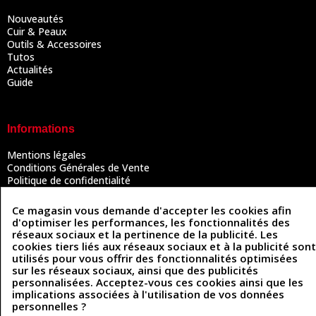
Nouveautés
Cuir & Peaux
Outils & Accessoires
Tutos
Actualités
Guide
Informations
Mentions légales
Conditions Générales de Vente
Politique de confidentialité
Politique des cookies
Contactez-nous
Ce magasin vous demande d'accepter les cookies afin
d'optimiser les performances, les fonctionnalités des
réseaux sociaux et la pertinence de la publicité. Les
cookies tiers liés aux réseaux sociaux et à la publicité sont
Coordonnées
utilisés pour vous offrir des fonctionnalités optimisées
sur les réseaux sociaux, ainsi que des publicités
493 Chemin de Catougnac
personnalisées. Acceptez-vous ces cookies ainsi que les
05 63 34 51 88
81300 Graulhet
implications associées à l'utilisation de vos données
contact@cuirenstock.com
personnelles ?