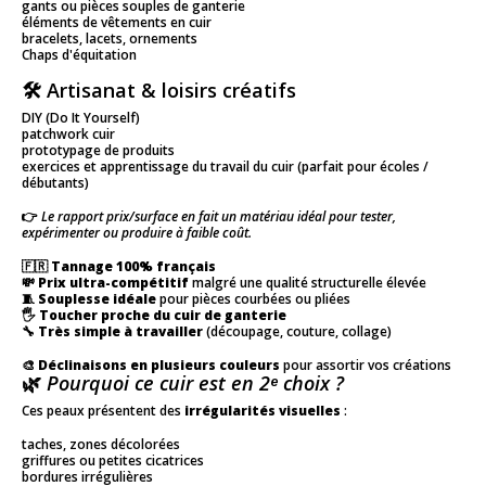
gants ou pièces souples de ganterie
éléments de vêtements en cuir
bracelets, lacets, ornements
Chaps d'équitation
🛠 Artisanat & loisirs créatifs
DIY (Do It Yourself)
patchwork cuir
prototypage de produits
exercices et apprentissage du travail du cuir (parfait pour écoles /
débutants)
👉
Le rapport prix/surface en fait un matériau idéal pour tester,
expérimenter ou produire à faible coût.
🇫🇷
Tannage 100% français
💸
Prix ultra-compétitif
malgré une qualité structurelle élevée
🧵
Souplesse idéale
pour pièces courbées ou pliées
🖐
Toucher proche du cuir de ganterie
🔧
Très simple à travailler
(découpage, couture, collage)
🎨
Déclinaisons en plusieurs couleurs
pour assortir vos créations
🌿
Pourquoi ce cuir est en 2ᵉ choix ?
Ces peaux présentent des
irrégularités visuelles
:
taches, zones décolorées
griffures ou petites cicatrices
bordures irrégulières