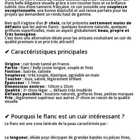
d’une belle élégance visuelle grâce à son toucher lisse et sa brillance
subtile. Issu d’une tannerie française, ce cuir possède une
souplesse
exceptionnelle
, une bonne élasticité et une tenue parfaite pour les
projets qui demandent un rendu haut de gamme.
Bien qu’il s’agisse d’un
2ᵉ choix
, ce lot présente
nettement moins de
défauts
que les autres flancs : quelques boutons naturels, quelques
griffures superficielles, mais un aspect globalement
beau, propre et
très homogène
.
C’est donc une alternative idéale pour les artisans souhaitant un cuir de
qualité premium à un prix très attractif.
✔ Caractéristiques principales
Origine :
cuir bovin tanné en France
Partie :
flanc / belly (zone longue, souple et fine)
Finition :
lustrée, satinée
Souplesse :
très souple, élastique, agréable en main
Toucher :
lisse, satiné, légèrement brillant
Épaisseur :
1.1mm
Dimensions environ :
130cm x 25cm
Qualité :
2ᵉ choix léger → défauts très modérés
Défauts possibles :
boutons naturels, griffures fines, petites marques
Prix :
légèrement supérieur aux autres 2ᵉ choix en raison de la qualité
visuelle
✔ Pourquoi le flanc est un cuir intéressant ?
Le flanc est une zone latérale de la peau caractérisée par :
sa
longueur
, idéale pour découper de grandes bandes ou pièces fines,