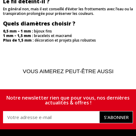
Le fil déteint-il ?
En général non, mais il est conseillé d’éviter les frottements avec l’eau ou la
transpiration prolongée pour préserver les couleurs.
Quels diamètres choisir ?
0,5 mm – 1 mm :
bijoux fins
1 mm – 1,5 mm :
bracelets et macramé
Plus de 1,5 mm :
décoration et projets plus robustes
VOUS AIMEREZ PEUT-ÊTRE AUSSI
Notre newsletter rien que pour vous, nos dernières
actualités & offres !
S’ABONNER