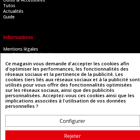
Tutos
Actualités
Guide
Informations
Mentions légales
Conditions Générales de Vente
Politique de confidentialité
Ce magasin vous demande d'accepter les cookies afin
Politique des cookies
d'optimiser les performances, les fonctionnalités des
Contactez-nous
réseaux sociaux et la pertinence de la publicité. Les
cookies tiers liés aux réseaux sociaux et à la publicité sont
utilisés pour vous offrir des fonctionnalités optimisées
sur les réseaux sociaux, ainsi que des publicités
Coordonnées
personnalisées. Acceptez-vous ces cookies ainsi que les
implications associées à l'utilisation de vos données
493 Chemin de Catougnac
personnelles ?
05 63 34 51 88
81300 Graulhet
contact@cuirenstock.com
Configurer
Rejeter
Cuirenstock © 2026 - Une création Quatrys 💙