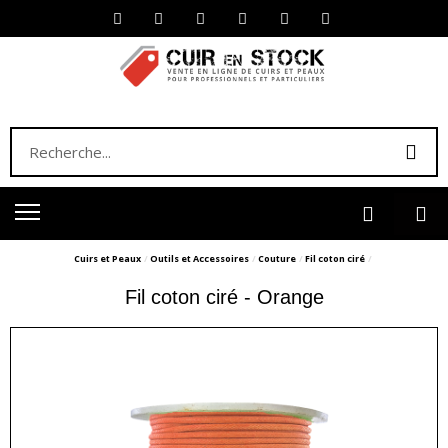
Cuirs et Peaux
Outils et Accessoires
Couture
Fil coton ciré
Fil coton ciré - Orange