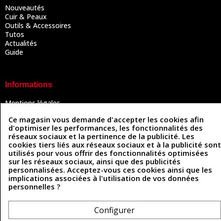
Nouveautés
Cuir & Peaux
Outils & Accessoires
Tutos
Actualités
Guide
Informations
Mentions légales
Conditions Générales de Vente
Ce magasin vous demande d'accepter les cookies afin
Politique de confidentialité
d'optimiser les performances, les fonctionnalités des
Politique des cookies
réseaux sociaux et la pertinence de la publicité. Les
Contactez-nous
cookies tiers liés aux réseaux sociaux et à la publicité sont
utilisés pour vous offrir des fonctionnalités optimisées
sur les réseaux sociaux, ainsi que des publicités
personnalisées. Acceptez-vous ces cookies ainsi que les
Coordonnées
implications associées à l'utilisation de vos données
personnelles ?
493 Chemin de Catougnac
05 63 34 51 88
81300 Graulhet
contact@cuirenstock.com
Configurer