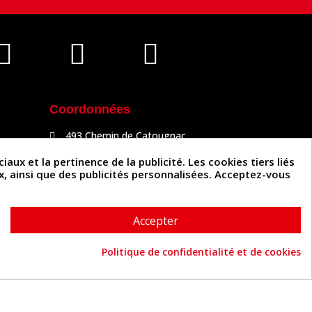
Coordonnées
493 Chemin de Catougnac
81300 Graulhet
05 63 34 51 88
x et la pertinence de la publicité. Les cookies tiers liés
contact@cuirenstock.com
ux, ainsi que des publicités personnalisées. Acceptez-vous
Accepter
Politique de confidentialité et de cookies
Cuirenstock © 2026 - Une création Quatrys 💙
Consentement aux cookies