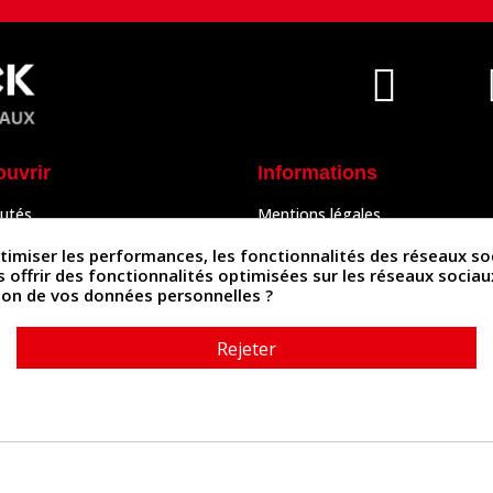
ouvrir
Informations
utés
Mentions légales
Peaux
Conditions Générales de Vente
& Accessoires
Politique de confidentialité
iser les performances, les fonctionnalités des réseaux sociau
Politique des cookies
us offrir des fonctionnalités optimisées sur les réseaux socia
tés
Contactez-nous
ation de vos données personnelles ?
Rejeter