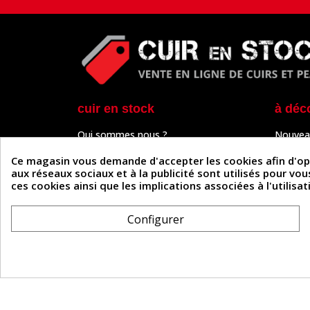
cuir en stock
à déc
Qui sommes nous ?
Nouvea
Programme de fidélité
Cuir & 
Paiement sécurisé
Outils 
Ce magasin vous demande d'accepter les cookies afin d'optim
Un problème de connexion ?
Tutos
aux réseaux sociaux et à la publicité sont utilisés pour vo
Frais de livraison
Actuali
ces cookies ainsi que les implications associées à l'utilis
Nos partenaires
Guide
Formulaire de rétractation
Configurer