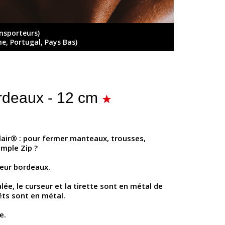
ansporteurs)
ne, Portugal, Pays Bas)
rdeaux - 12 cm
lair® : pour fermer manteaux, trousses,
imple Zip ?
leur bordeaux.
alée, le curseur et la tirette sont en métal de
êts sont en métal.
e.