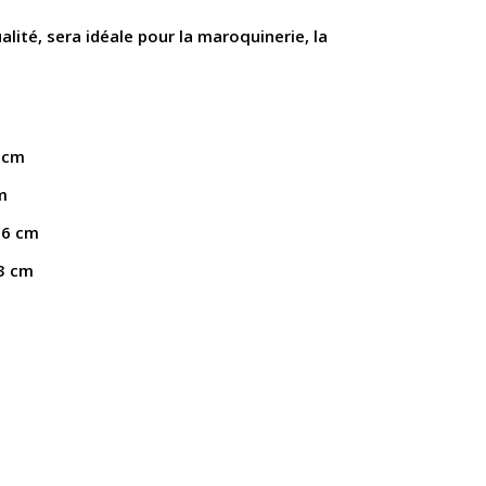
ité, sera idéale pour la maroquinerie, la
2 cm
m
16 cm
.3 cm