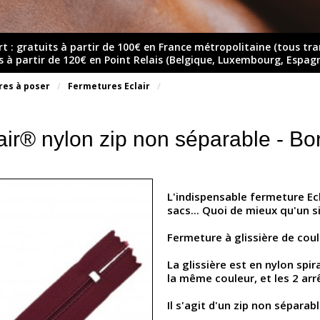
rt : gratuits à partir de 100€ en France métropolitaine (tous tr
ts à partir de 120€ en Point Relais (Belgique, Luxembourg, Espag
res à poser
Fermetures Eclair
air® nylon zip non séparable - Bo
L'indispensable fermeture Ec
sacs... Quoi de mieux qu'un s
Fermeture à glissière de cou
La glissière est en nylon spir
la même couleur, et les 2 arr
Il s'agit d'un zip non séparabl