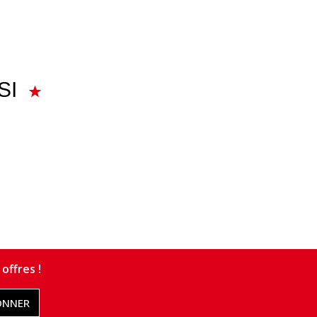
SI
offres !
ONNER